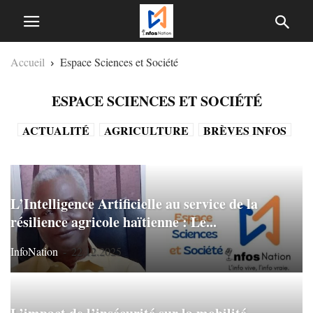
Accueil
Espace Sciences et Société
ESPACE SCIENCES ET SOCIÉTÉ
ACTUALITÉ
AGRICULTURE
BRÈVES INFOS
COMMERCE
CULTURE
DIPLOMATIE
ECONOMIE
ÉDITORIAL
ÉDUCATION
L’Intelligence Artificielle au service de la
ÉLECTIONS
ENVIRONNEMENT
résilience agricole haïtienne : Le...
ESPACE SCIENCES ET SOCIÉTÉ
INFRASTRUCTURE
INTERNATIONAL
InfoNation
-
22.12.2025
JUSTICE
MICRO CITOYEN
NON CLASSÉ
POLITIQUE
SANTÉ
SÉCURITÉ
SOCIÉTÉ