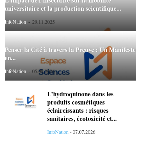
L’impact de l’insécurité sur la mobilité
SPORTS
TECHNOLOGIE
TOURISME
universitaire et la production scientifique...
TROIS QUESTIONS À...
InfoNation
-
29.11.2025
YON DAT,YON JOU,YON EVÈNMAN
Penser la Cité à travers la Preuve : Un Manifeste
en...
InfoNation
-
05.08.2026
L’hydroquinone dans les
produits cosmétiques
éclaircissants : risques
sanitaires, écotoxicité et...
InfoNation
-
07.07.2026