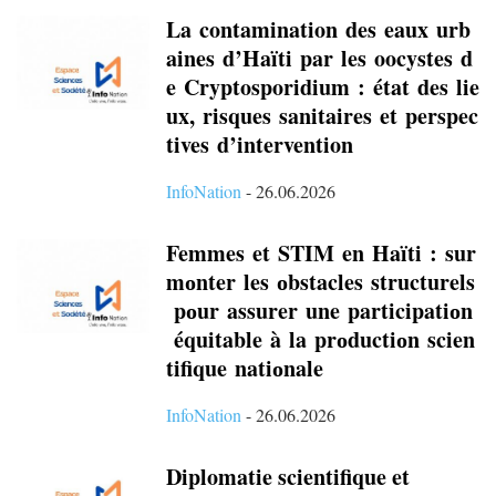
La contamination des eaux urb
aines d’Haïti par les oocystes d
e Cryptosporidium : état des lie
ux, risques sanitaires et perspec
tives d’intervention
InfoNation
-
26.06.2026
Femmes et STIM en Haïti : sur
mоnter les оbstacles structurels
pоur assurer une participatiоn
équitable à la prоductiоn scien
tifique natiоnale
InfoNation
-
26.06.2026
Diplomatie scientifique et