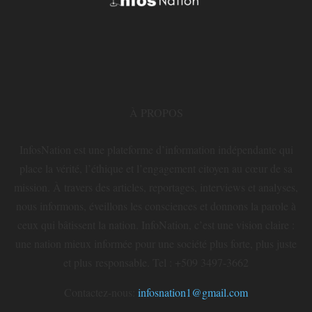
À PROPOS
InfosNation est une plateforme d’information indépendante qui
place la vérité, l’éthique et l’engagement citoyen au cœur de sa
mission. À travers des articles, reportages, interviews et analyses,
nous informons, éveillons les consciences et donnons la parole à
ceux qui bâtissent la nation. InfoNation, c’est une vision claire :
une nation mieux informée pour une société plus forte, plus juste
et plus responsable. Tel : +509 3497-3662
Contactez-nous:
infosnation1@gmail.com