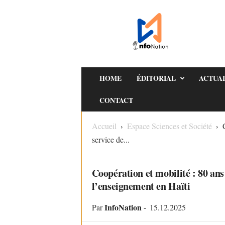
I
n
f
o
s
N
HOME
ÉDITORIAL
ACTUA
a
CONTACT
t
i
Accueil
Espace Sciences et Société
o
service de...
n
ESPACE SCIENCES ET SOCIÉTÉ
Coopération et mobilité : 80 ans 
l’enseignement en Haïti
InfoNation
Par
-
15.12.2025