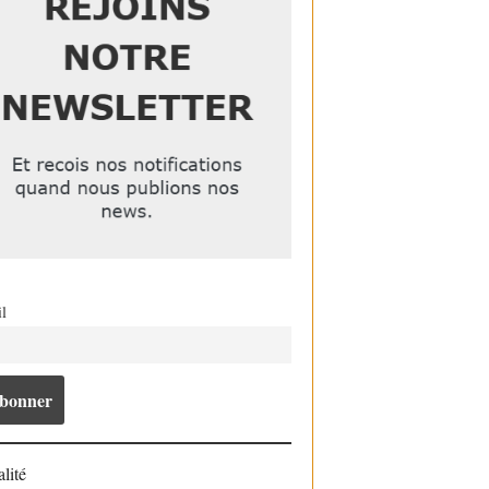
l
lité