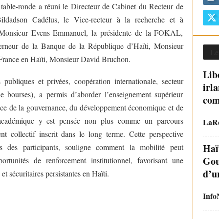
 table-ronde a réuni le Directeur de Cabinet du Recteur de
Bildadson Cadélus, le Vice-recteur à la recherche et à
a, Monsieur Evens Emmanuel, la présidente de la FOKAL,
rneur de la Banque de la République d’Haïti, Monsieur
Le
e France en Haïti, Monsieur David Bruchon.
Lib
s publiques et privées, coopération internationale, secteur
irl
e de bourses), a permis d’aborder l’enseignement supérieur
com
ence de la gouvernance, du développement économique et de
té académique y est pensée non plus comme un parcours
LaRe
t collectif inscrit dans le long terme. Cette perspective
Haï
es des participants, souligne comment la mobilité peut
Gou
portunités de renforcement institutionnel, favorisant une
d’u
et sécuritaires persistantes en Haïti.
Info