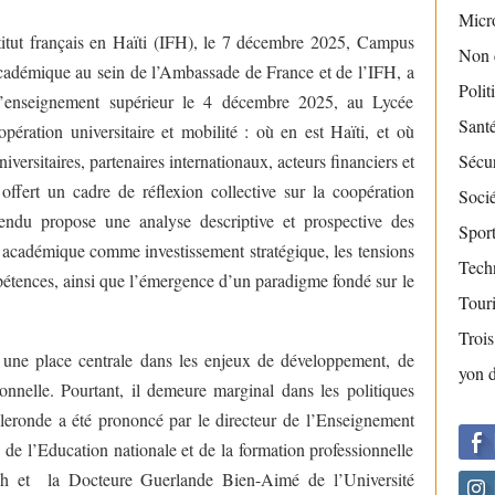
Micr
stitut français en Haïti (IFH), le 7 décembre 2025, Campus
Non 
académique au sein de l’Ambassade de France et de l’IFH, a
Polit
l’enseignement supérieur le 4 décembre 2025, au Lycée
Sant
ration universitaire et mobilité : où en est Haïti, et où
versitaires, partenaires internationaux, acteurs financiers et
Sécur
a offert un cadre de réflexion collective sur la coopération
Socié
-rendu propose une analyse descriptive et prospective des
Sport
 académique comme investissement stratégique, les tensions
Tech
mpétences, ainsi que l’émergence d’un paradigme fondé sur le
Tour
Troi
 une place centrale dans les enjeux de développement, de
yon 
tionnelle. Pourtant, il demeure marginal dans les politiques
bleronde a été prononcé par le directeur de l’Enseignement
 de l’Education nationale et de la formation professionnelle
 et la Docteure Guerlande Bien-Aimé de l’Université