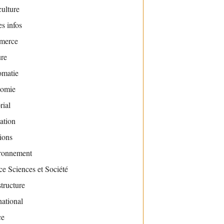
ulture
s infos
merce
ure
omatie
omie
rial
ation
ions
ronnement
e Sciences et Société
structure
national
ce