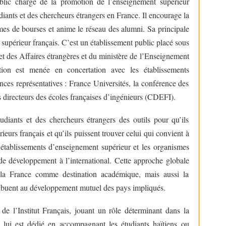
lic chargé de la promotion de l’enseignement supérieur
tudiants et des chercheurs étrangers en France. Il encourage la
mes de bourses et anime le réseau des alumni. Sa principale
supérieur français. C’est un établissement public placé sous
 et des Affaires étrangères et du ministère de l’Enseignement
ion est menée en concertation avec les établissements
nces représentatives : France Universités, la conférence des
 directeurs des écoles françaises d’ingénieurs (CDEFI).
diants et des chercheurs étrangers des outils pour qu’ils
eurs français et qu’ils puissent trouver celui qui convient à
 établissements d’enseignement supérieur et les organismes
 de développement à l’international. Cette approche globale
de la France comme destination académique, mais aussi la
tribuent au développement mutuel des pays impliqués.
e l’Institut Français, jouant un rôle déterminant dans la
 lui est dédié en accompagnant les étudiants haïtiens ou