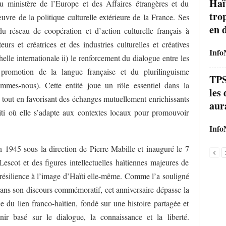
Haï
 du ministère de l’Europe et des Affaires étrangères et du
tro
uvre de la politique culturelle extérieure de la France. Ses
en 
du réseau de coopération et d’action culturelle français à
urs et créatrices et des industries culturelles et créatives
Info
elle internationale ii) le renforcement du dialogue entre les
la promotion de la langue française et du plurilinguisme
TPS
-sommes-nous). Cette entité joue un rôle essentiel dans la
les
es tout en favorisant des échanges mutuellement enrichissants
aura
ti où elle s’adapte aux contextes locaux pour promouvoir
Info
en 1945 sous la direction de Pierre Mabille et inauguré le 7
scot et des figures intellectuelles haïtiennes majeures de
e résilience à l’image d’Haïti elle-même. Comme l’a souligné
ns son discours commémoratif, cet anniversaire dépasse la
e du lien franco-haïtien, fondé sur une histoire partagée et
r basé sur le dialogue, la connaissance et la liberté.