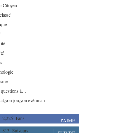
o Citoyen
classé
ique
é
ité
té
s
nologie
isme
s questions à…
dat,yon jou,yon evènman
2,225
Fans
J'AIME
813
Suiveurs
SUIVRE