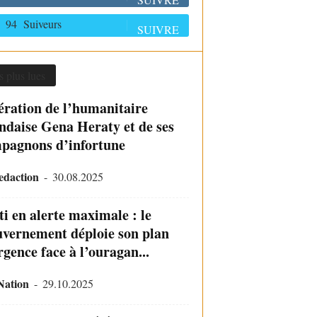
94
Suiveurs
SUIVRE
s plus lues
ération de l’humanitaire
andaise Gena Heraty et de ses
pagnons d’infortune
daction
-
30.08.2025
ti en alerte maximale : le
vernement déploie son plan
rgence face à l’ouragan...
Nation
-
29.10.2025