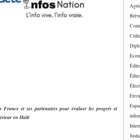
Agric
Brève
Com
Cult
Dipl
Econ
Édito
Éduc
Élect
Envi
Espac
France et ses partenaires pour évaluer les progrès et
infra
érieur en Haïti
Inter
Justi