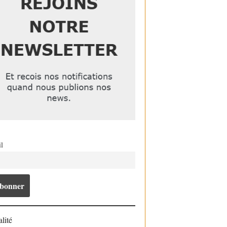
l
lité