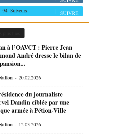
94
Suiveurs
SUIVRE
s plus lues
an à l’OAVCT : Pierre Jean
mond André dresse le bilan de
pansion...
Nation
-
20.02.2026
résidence du journaliste
vel Dandin ciblée par une
aque armée à Pétion-Ville
Nation
-
12.03.2026