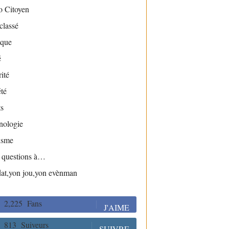
o Citoyen
classé
ique
é
ité
té
s
nologie
isme
s questions à…
dat,yon jou,yon evènman
2,225
Fans
J'AIME
813
Suiveurs
SUIVRE