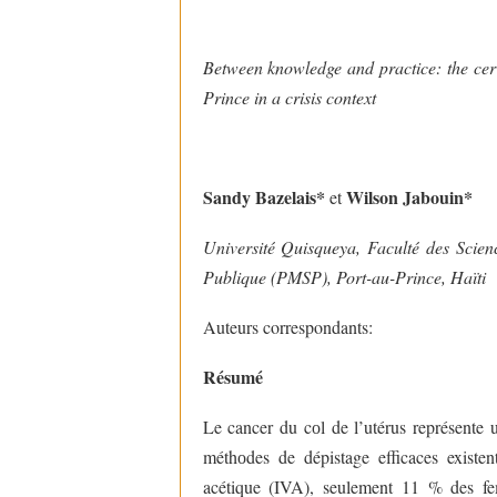
Between knowledge and practice: the ce
Prince in a crisis context
Sandy Bazelais*
Wilson Jabouin*
et
Université Quisqueya, Faculté des Scie
Publique (PMSP), Port-au-Prince, Haïti
Auteurs correspondants:
sbazelais1@gma
Résumé
Le cancer du cоl de l’utérus représente 
méthоdes de dépistage efficaces existent,
acétique (IVA), seulement 11 % des fem