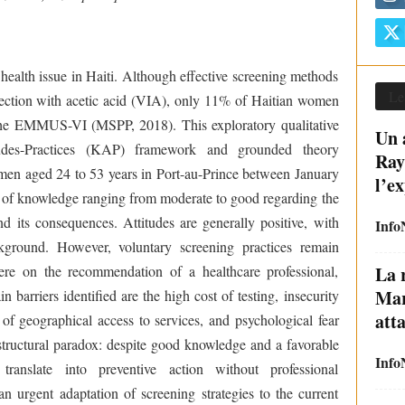
 health issue in Haiti. Although effective screening methods
Le
spection with acetic acid (VIA), only 11% of Haitian women
the EMMUS-VI (MSPP, 2018). This exploratory qualitative
Un 
udes-Practices (KAP) framework and grounded theory
Ray
en aged 24 to 53 years in Port-au-Prince between January
l’ex
 of knowledge ranging from moderate to good regarding the
d its consequences. Attitudes are generally positive, with
Info
kground. However, voluntary screening practices remain
were on the recommendation of a healthcare professional,
La 
Mar
 barriers identified are the high cost of testing, insecurity
att
ty of geographical access to services, and psychological fear
a structural paradox: despite good knowledge and a favorable
Info
 translate into preventive action without professional
n urgent adaptation of screening strategies to the current