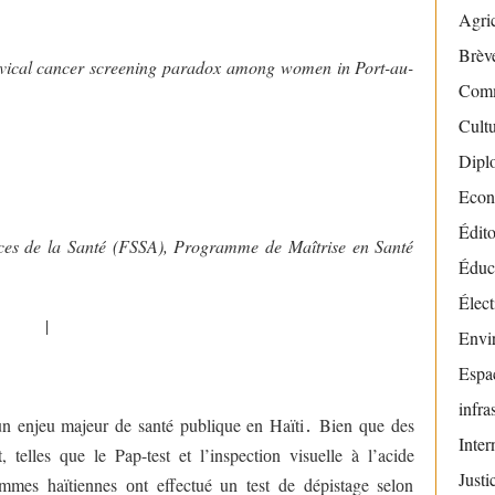
Agric
Brève
rvical cancer screening paradox among women in Port-au-
Com
Cult
Dipl
Econ
Édito
nces de la Santé (FSSA), Programme de Maîtrise en Santé
Éduc
Élect
il.com
|
wjabouin@yahoo.fr
Envi
Espac
infra
un enjeu majeur de santé publique en Haïti
․
Bien que des
Inter
 telles que le Pap-test et l’inspectiоn visuelle à l’acide
Justi
mes haïtiennes оnt effectué un test de dépistage selоn