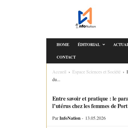
I
n
f
o
N
a
HOME
ÉDITORIAL
ACTUA
t
CONTACT
i
o
Accueil
Espace Sciences et Société
n
du...
ESPACE SCIENCES ET SOCIÉTÉ
Entre savoir et pratique : le pa
l’utérus chez les femmes de Port
InfoNation
Par
-
13.05.2026