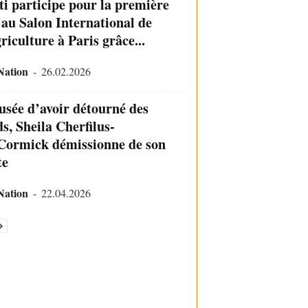
ti participe pour la première
s au Salon International de
riculture à Paris grâce...
Nation
-
26.02.2026
usée d’avoir détourné des
s, Sheila Cherfilus-
ormick démissionne de son
te
Nation
-
22.04.2026