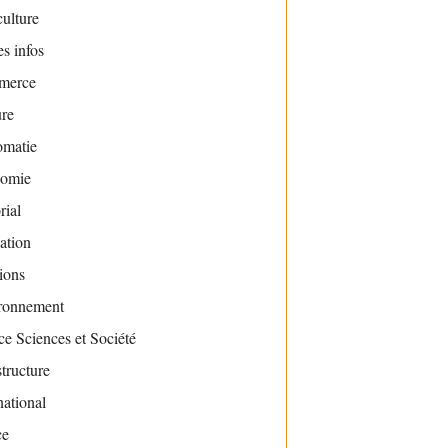
ulture
s infos
merce
ure
omatie
omie
rial
ation
ions
ronnement
e Sciences et Société
structure
national
ce