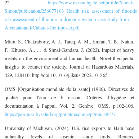
22.
https://www.researchgate.net/profile/Yanick-
Simon/publication/256077103_Health_risk_assessment_of_fluorid
risk-assessment-of-fluoride-in-drinking-water-a-case-study-from-
Arcahaie-and-Cabaret-Haiti-poster.pdf
Mitra, S., Chakraborty, A. J., Tareq, A. M., Emran, T. B., Nainu,
F., Khusro, A., … & Simal-Gandara, J. (2022). Impact of heavy
metals on the environment and human health: Novel therapeutic
insights to counter the toxicity. Journal of Hazardous Materials,
429, 128410. http://doi:10.1016/j.jksus.2022.101865
OMS [Organisation mondiale de la santé] (1986). Directives de
qualité pour l’eau de b oisson. Critères d’hygiène et
documentation à l’appui. Vol. 2. Genève: OMS, p.102-106.
https://pesquisa.bvsalud.org/portal/resource/pt/mis-38577
University of Michigan. (2024). U.S. rice exports to Haiti have
unhealthy levels of arsenic, study finds. Reuters.