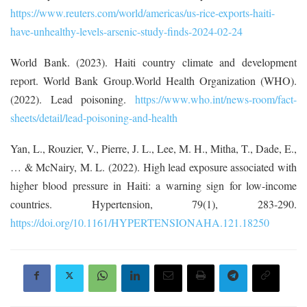
https://www.reuters.com/world/americas/us-rice-exports-haiti-
have-unhealthy-levels-arsenic-study-finds-2024-02-24
World Bank. (2023). Haiti country climate and development
report. World Bank Group.World Health Organization (WHO).
(2022). Lead poisoning.
https://www.who.int/news-room/fact-
sheets/detail/lead-poisoning-and-health
Yan, L., Rouzier, V., Pierre, J. L., Lee, M. H., Mitha, T., Dade, E.,
… & McNairy, M. L. (2022). High lead exposure associated with
higher blood pressure in Haiti: a warning sign for low-income
countries. Hypertension, 79(1), 283-290.
https://doi.org/10.1161/HYPERTENSIONAHA.121.18250