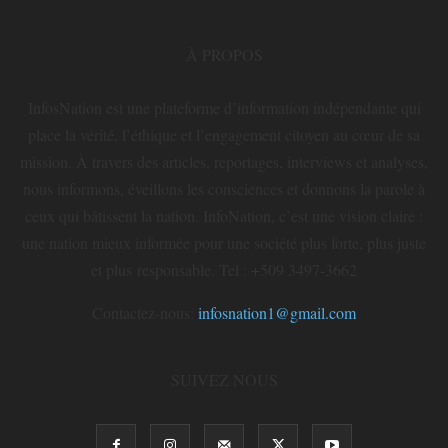
À PROPOS
InfosNation est une plateforme d’information indépendante qui
place la vérité, l’éthique et l’engagement citoyen au cœur de sa
mission. À travers des articles, reportages, interviews et analyses,
nous informons, éveillons les consciences et donnons la parole à
ceux qui bâtissent la nation. InfoNation, c’est une vision claire :
une nation mieux informée pour une société plus forte, plus juste
et plus responsable. Tel : +509 3497-3662
Contactez-nous:
infosnation1@gmail.com
SUIVEZ NOUS