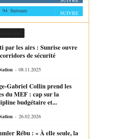
94
Suiveurs
SUIVRE
s plus lues
i par les airs : Sunrise ouvre
 corridors de sécurité
Nation
-
08.11.2025
ge-Gabriel Collin prend les
es du MEF : cap sur la
ipline budgétaire et...
Nation
-
26.02.2026
mler Rébu : « À elle seule, la