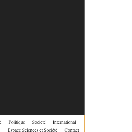
é
Politique
Societé
International
Espace Sciences et Société
Contact