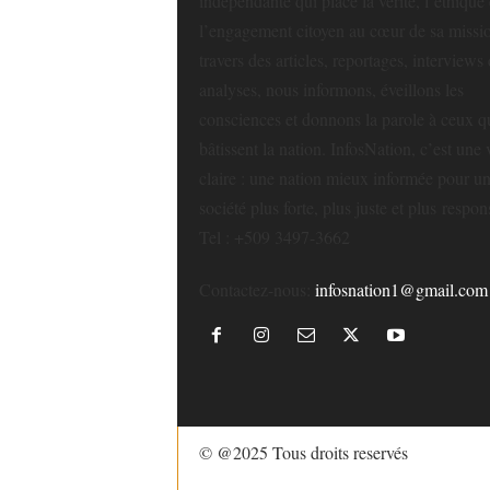
indépendante qui place la vérité, l’éthique 
l’engagement citoyen au cœur de sa missi
travers des articles, reportages, interviews 
analyses, nous informons, éveillons les
consciences et donnons la parole à ceux q
bâtissent la nation. InfosNation, c’est une 
claire : une nation mieux informée pour u
société plus forte, plus juste et plus respon
Tel : +509 3497-3662
Contactez-nous:
infosnation1@gmail.com
© @2025 Tous droits reservés