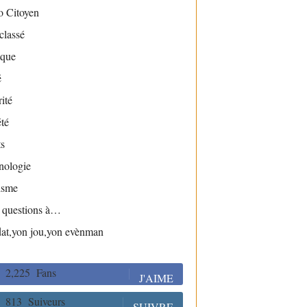
o Citoyen
classé
ique
é
ité
té
s
nologie
isme
s questions à…
dat,yon jou,yon evènman
2,225
Fans
J'AIME
813
Suiveurs
SUIVRE