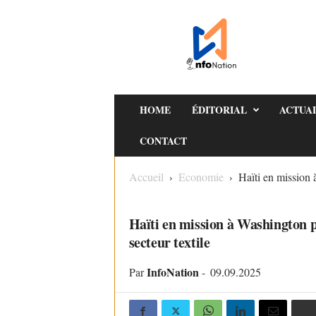
I
n
f
o
N
a
HOME
ÉDITORIAL
ACTUA
t
CONTACT
i
o
Accueil
Economie
Haïti en mission
n
ECONOMIE
Haïti en mission à Washington 
secteur textile
InfoNation
Par
-
09.09.2025