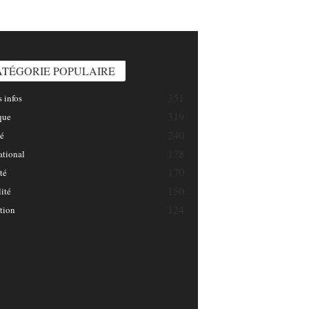
INFOSNATION/
ATÉGORIE POPULAIRE
351
 infos
319
que
240
é
178
ational
170
té
150
ité
124
tion