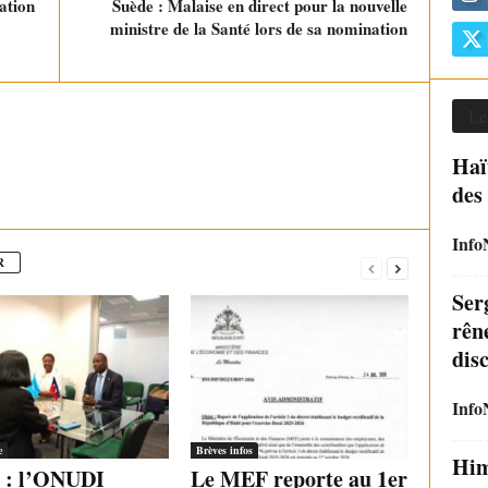
ation
Suède : Malaise en direct pour la nouvelle
ministre de la Santé lors de sa nomination
Le
Haït
des
Info
R
Ser
rên
disc
Info
e
Brèves infos
Him
i : l’ONUDI
Le MEF reporte au 1er