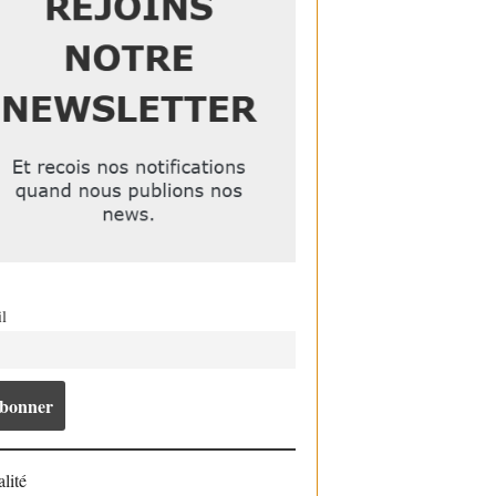
l
lité