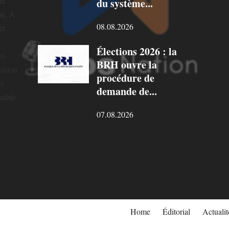
et
du système...
on. À
08.08.2026
et
Élections 2026 : la
ui
BRH ouvre la
vision
procédure de
ne
demande de...
sable.
07.08.2026
Home
Éditorial
Actualit