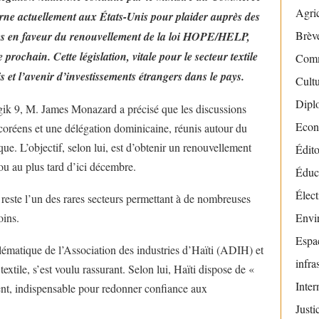
Agric
rne actuellement aux États-Unis pour plaider auprès des
Brève
res en faveur du renouvellement de la loi HOPE/HELP,
prochain. Cette législation, vitale pour le secteur textile
Com
s et l’avenir d’investissements étrangers dans le pays.
Cult
Dipl
ik 9, M. James Monazard a précisé que les discussions
Econ
coréens et une délégation dominicaine, réunis autour du
que. L’objectif, selon lui, est d’obtenir un renouvellement
Édito
ou au plus tard d’ici décembre.
Éduc
Élect
e reste l’un des rares secteurs permettant à de nombreuses
oins.
Envi
Espac
ématique de l’Association des industries d’Haïti (ADIH) et
infra
extile, s’est voulu rassurant. Selon lui, Haïti dispose de «
Inter
ent, indispensable pour redonner confiance aux
Justi