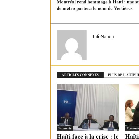
Montréal rend hommage à Haïti : une st
de métro portera le nom de Vertières
InfoNation
ARTICLES CONNEXES
PLUS DE L'AUTEU
Economie
Economi
Haïti face à la crise : le
Haït