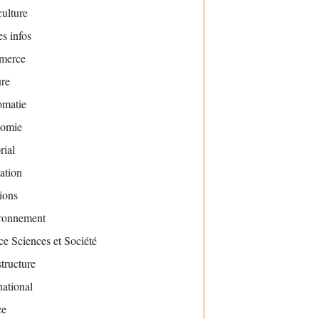
ulture
s infos
merce
ure
omatie
omie
rial
ation
ions
ronnement
e Sciences et Société
structure
national
ce