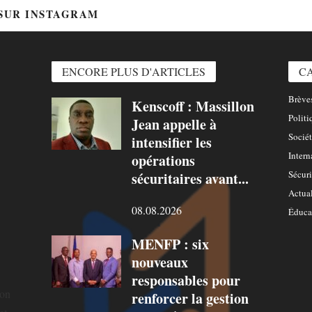
 SUR INSTAGRAM
@HTTPS://WWW.INSTAGRAM.COM/
ENCORE PLUS D'ARTICLES
C
Brèves
Kenscoff : Massillon
Politi
Jean appelle à
Sociét
intensifier les
Intern
opérations
Sécuri
sécuritaires avant...
Actual
08.08.2026
Éduca
MENFP : six
nouveaux
responsables pour
ion
renforcer la gestion