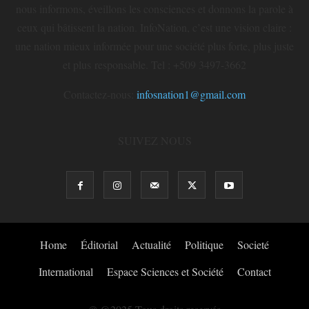
nous informons, éveillons les consciences et donnons la parole à
ceux qui bâtissent la nation. InfoNation, c’est une vision claire :
une nation mieux informée pour une société plus forte, plus juste
et plus responsable. Tel : +509 3497-3662
Contactez-nous:
infosnation1@gmail.com
SUIVEZ NOUS
Home
Éditorial
Actualité
Politique
Societé
International
Espace Sciences et Société
Contact