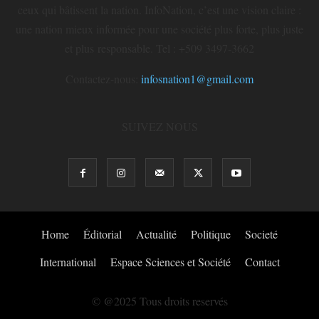
ceux qui bâtissent la nation. InfoNation, c’est une vision claire :
une nation mieux informée pour une société plus forte, plus juste
et plus responsable. Tel : +509 3497-3662
Contactez-nous:
infosnation1@gmail.com
SUIVEZ NOUS
Home
Éditorial
Actualité
Politique
Societé
International
Espace Sciences et Société
Contact
© @2025 Tous droits reservés