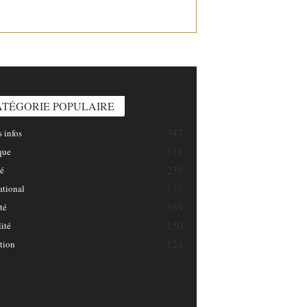
INFOSNATION/
ATÉGORIE POPULAIRE
347
 infos
318
que
239
é
178
ational
169
té
150
ité
124
tion