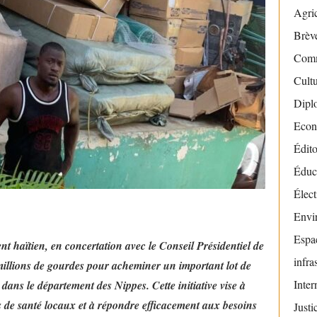
Agric
Brève
Com
Cult
Dipl
Econ
Édito
Éduc
Élect
Envi
Espac
t haïtien, en concertation avec le Conseil Présidentiel de
infra
millions de gourdes pour acheminer un important lot de
Inter
ns le département des Nippes. Cette initiative vise à
s de santé locaux et à répondre efficacement aux besoins
Justi