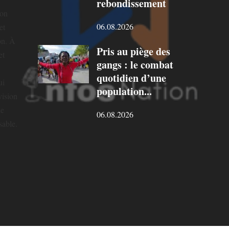
rebondissement
ion
06.08.2026
et
on. À
Pris au piège des
et
gangs : le combat
quotidien d’une
ui
population...
vision
ne
06.08.2026
sable.