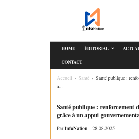
I
n
f
o
N
a
HOME
ÉDITORIAL
ACTUA
t
CONTACT
i
o
Accueil
Santé
Santé publique : renfo
n
à...
SANTÉ
Santé publique : renforcement d
grâce à un appui gouvernementa
InfoNation
Par
-
28.08.2025