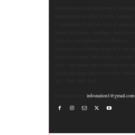
InfosNation est une plateforme d’informat
indépendante qui place la vérité, l’éthique 
l’engagement citoyen au cœur de sa missi
travers des articles, reportages, interviews 
analyses, nous informons, éveillons les
consciences et donnons la parole à ceux q
bâtissent la nation. InfosNation, c’est une 
claire : une nation mieux informée pour u
société plus forte, plus juste et plus respon
Tel : +509 3497-3662
Contactez-nous:
infosnation1@gmail.com