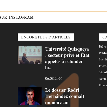
 SUR INSTAGRAM
@HTTPS://WWW.INSTAGRAM.COM/
ENCORE PLUS D'ARTICLES
C
Brèves
Université Quisqueya
Politi
: secteur privé et État
Sociét
appelés à refonder
Intern
la...
Sécuri
06.08.2026
Actual
Éduca
Le dossier Rodri
Hernández connaît
un nouveau