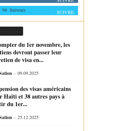
94
Suiveurs
SUIVRE
s plus lues
ompter du 1er novembre, les
tiens devront passer leur
etien de visa en...
Nation
-
09.09.2025
pension des visas américains
r Haïti et 38 autres pays à
ir du 1er...
Nation
-
25.12.2025