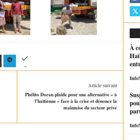
Le
À c
Haï
entr
Info
Article suivant
Sus
Phélito Doran plaide pour une alternative « à
l’haïtienne » face à la crise et dénonce la
pou
mainmise du secteur privé
part
Info