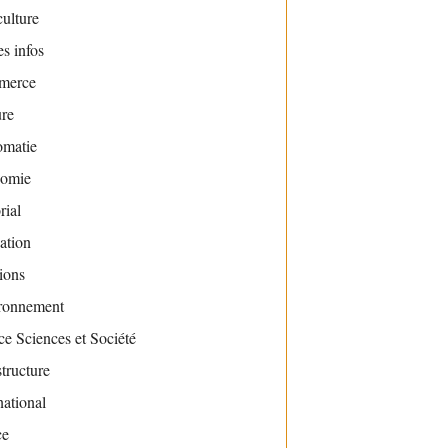
ulture
s infos
merce
ure
omatie
omie
rial
ation
ions
ronnement
e Sciences et Société
structure
national
ce