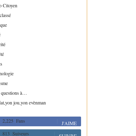
o Citoyen
classé
ique
é
ité
té
s
nologie
isme
s questions à…
dat,yon jou,yon evènman
2,225
Fans
J'AIME
813
Suiveurs
SUIVRE