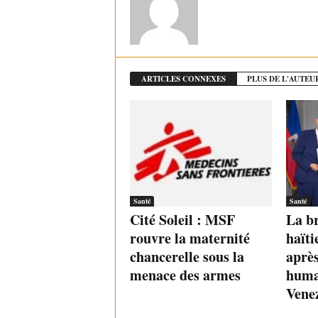
ARTICLES CONNEXES
PLUS DE L'AUTEU
Santé
Santé
Cité Soleil : MSF
La b
rouvre la maternité
haïti
chancerelle sous la
après
menace des armes
huma
Vene