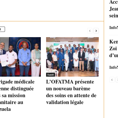
Acc
Jea
sei
Info
R
Ken
Zoi
d’u
Info
Santé
rigade médicale
L’OFATMA présente
enne distinguée
un nouveau barème
 sa mission
des soins en attente de
nitaire au
validation légale
zuela