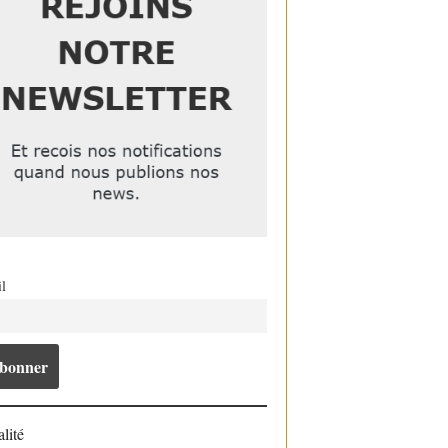
l
lité