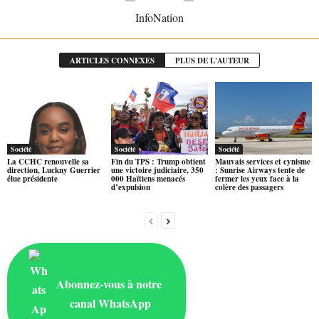
InfoNation
ARTICLES CONNEXES
PLUS DE L'AUTEUR
Société
Société
Société
La CCHC renouvelle sa
Fin du TPS : Trump obtient
Mauvais services et cynisme
direction, Luckny Guerrier
une victoire judiciaire, 350
: Sunrise Airways tente de
élue présidente
000 Haïtiens menacés
fermer les yeux face à la
d’expulsion
colère des passagers
Abonnez-vous à notre
canal WhatsApp