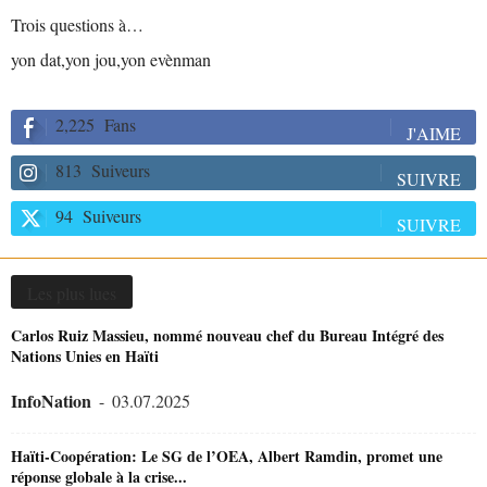
Trois questions à…
yon dat,yon jou,yon evènman
2,225
Fans
J'AIME
813
Suiveurs
SUIVRE
94
Suiveurs
SUIVRE
Les plus lues
Carlos Ruiz Massieu, nommé nouveau chef du Bureau Intégré des
Nations Unies en Haïti
InfoNation
-
03.07.2025
Haïti-Coopération: Le SG de l’OEA, Albert Ramdin, promet une
réponse globale à la crise...