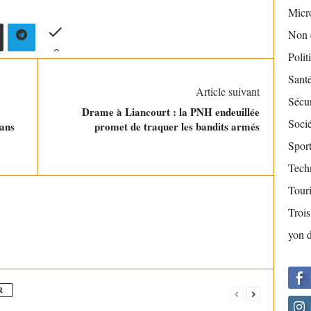
Micr
Non 
Polit
Sant
Article suivant
Sécur
Drame à Liancourt : la PNH endeuillée
Socié
sans
promet de traquer les bandits armés
Sport
Tech
Tour
Troi
yon 
R