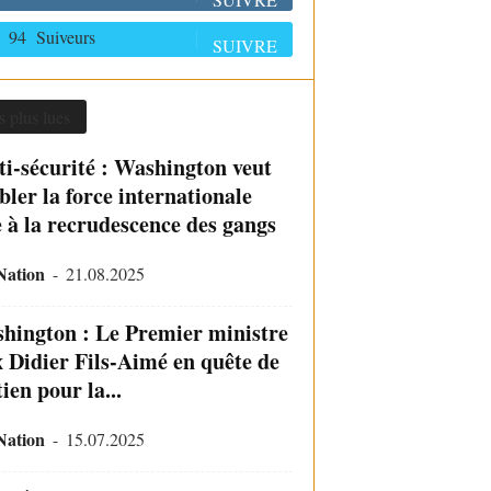
94
Suiveurs
SUIVRE
s plus lues
ti-sécurité : Washington veut
bler la force internationale
e à la recrudescence des gangs
Nation
-
21.08.2025
hington : Le Premier ministre
x Didier Fils-Aimé en quête de
ien pour la...
Nation
-
15.07.2025