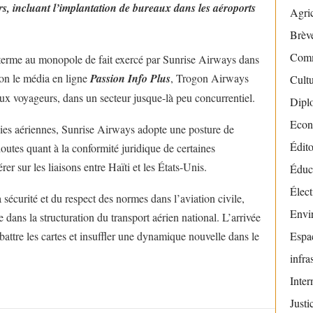
rs, incluant l’implantation de bureaux dans les aéroports
Agric
Brève
Com
n terme au monopole de fait exercé par Sunrise Airways dans
lon le média en ligne
Passion Info Plus
, Trogon Airways
Cult
ux voyageurs, dans un secteur jusque-là peu concurrentiel.
Dipl
Econ
es aériennes, Sunrise Airways adopte une posture de
Édito
utes quant à la conformité juridique de certaines
 sur les liaisons entre Haïti et les États-Unis.
Éduc
Élect
sécurité et du respect des normes dans l’aviation civile,
Envi
 dans la structuration du transport aérien national. L’arrivée
ttre les cartes et insuffler une dynamique nouvelle dans le
Espac
infra
Inter
Justi