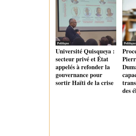
Politique
Politique
Université Quisqueya :
Proce
secteur privé et État
Pier
appelés à refonder la
Duma
gouvernance pour
capac
sortir Haïti de la crise
trans
des é