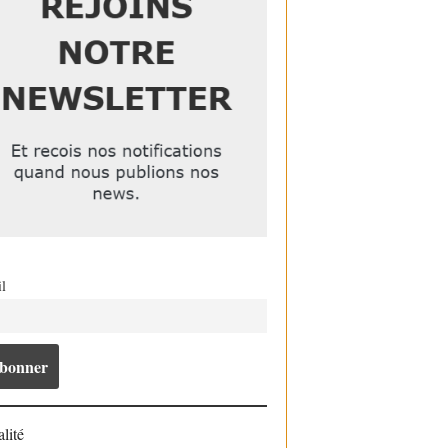
l
lité