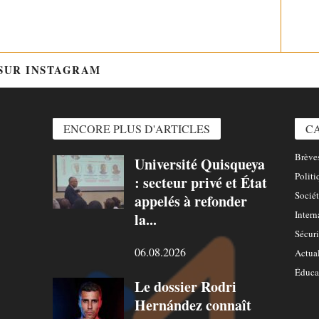
 SUR INSTAGRAM
@HTTPS://WWW.INSTAGRAM.COM/
ENCORE PLUS D'ARTICLES
C
Brèves
Université Quisqueya
Politi
: secteur privé et État
Sociét
appelés à refonder
Intern
la...
Sécuri
06.08.2026
Actual
Éduca
Le dossier Rodri
Hernández connaît