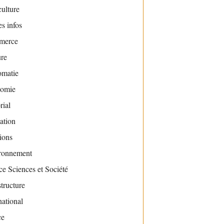
ulture
s infos
merce
ure
omatie
omie
rial
ation
ions
ronnement
e Sciences et Société
structure
national
ce