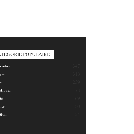
INFOSNATION/
ATÉGORIE POPULAIRE
347
 infos
318
que
239
é
178
ational
169
té
150
ité
124
tion