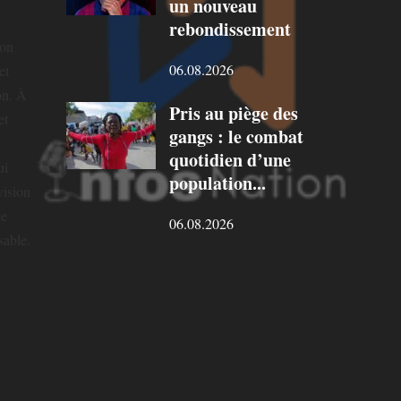
un nouveau
rebondissement
ion
06.08.2026
et
on. À
Pris au piège des
et
gangs : le combat
quotidien d’une
ui
population...
vision
ne
06.08.2026
sable.