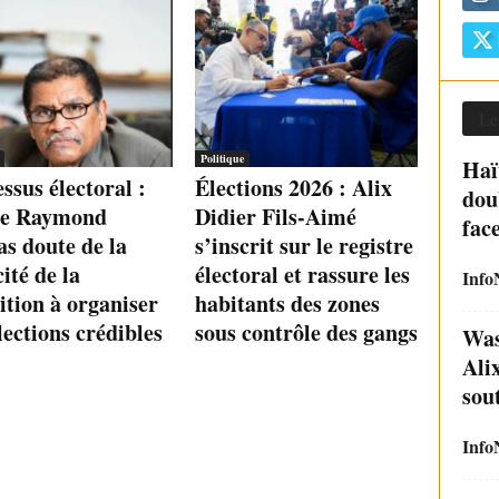
Le
Politique
Haï
ssus électoral :
Élections 2026 : Alix
dou
re Raymond
Didier Fils-Aimé
fac
s doute de la
s’inscrit sur le registre
ité de la
électoral et rassure les
Info
ition à organiser
habitants des zones
lections crédibles
sous contrôle des gangs
Was
Ali
sout
Info