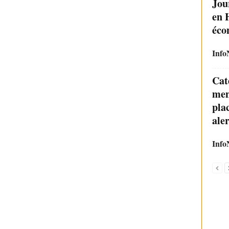
Jou
en 
éco
Info
Cat
men
pla
aler
Info