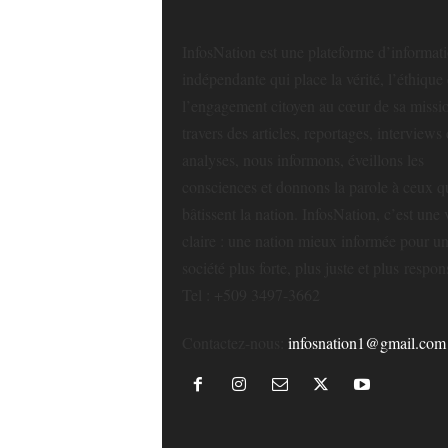
InfosNation est une plateforme d’informat
indépendante qui place la vérité, l’éthique 
l’engagement citoyen au cœur de sa missi
travers des articles, reportages, interviews 
analyses, nous informons, éveillons les
consciences et donnons la parole à ceux q
bâtissent la nation. InfosNation, c’est une 
claire : une nation mieux informée pour u
société plus forte, plus juste et plus respon
Tel : +509 3497-3662
Contactez-nous:
infosnation1@gmail.com