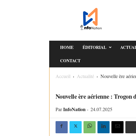
I
n
f
o
N
a
HOME
ÉDITORIAL
ACTUA
t
CONTACT
i
o
Accueil
Actualité
Nouvelle ère aérie
n
ACTUALITÉ
POLITIQUE
Nouvelle ère aérienne : Trogon d
InfoNation
Par
-
24.07.2025