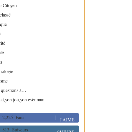
o Citoyen
classé
ique
é
ité
té
s
nologie
isme
s questions à…
dat,yon jou,yon evènman
2,225
Fans
J'AIME
813
Suiveurs
SUIVRE