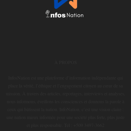
À PROPOS
InfosNation est une plateforme d’information indépendante qui
place la vérité, l’éthique et l’engagement citoyen au cœur de sa
mission. À travers des articles, reportages, interviews et analyses,
nous informons, éveillons les consciences et donnons la parole à
ceux qui bâtissent la nation. InfoNation, c’est une vision claire :
une nation mieux informée pour une société plus forte, plus juste
et plus responsable. Tel : +509 3497-3662