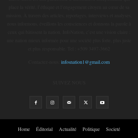
place la vérité, l’éthique et l’engagement citoyen au cœur de sa
mission. À travers des articles, reportages, interviews et analyses,
nous informons, éveillons les consciences et donnons la parole à
ceux qui bâtissent la nation. InfoNation, c’est une vision claire :
une nation mieux informée pour une société plus forte, plus juste
et plus responsable. Tel : +509 3497-3662
Contactez-nous:
infosnation1@gmail.com
SUIVEZ NOUS
Home
Éditorial
Actualité
Politique
Societé