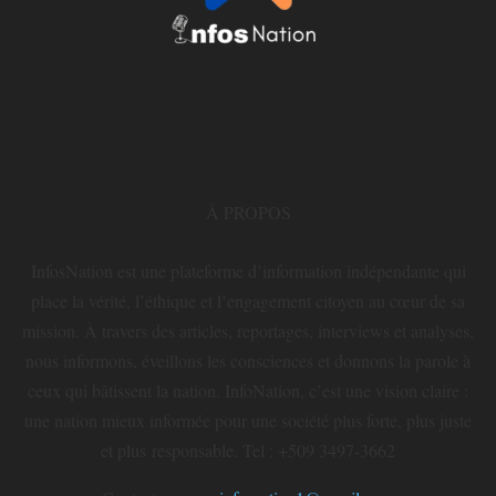
À PROPOS
InfosNation est une plateforme d’information indépendante qui
place la vérité, l’éthique et l’engagement citoyen au cœur de sa
mission. À travers des articles, reportages, interviews et analyses,
nous informons, éveillons les consciences et donnons la parole à
ceux qui bâtissent la nation. InfoNation, c’est une vision claire :
une nation mieux informée pour une société plus forte, plus juste
et plus responsable. Tel : +509 3497-3662