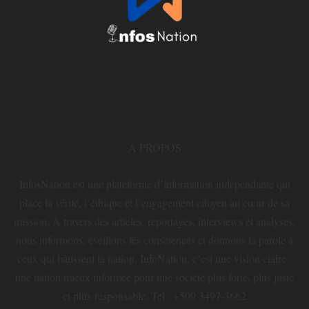
À PROPOS
InfosNation est une plateforme d’information indépendante qui
place la vérité, l’éthique et l’engagement citoyen au cœur de sa
mission. À travers des articles, reportages, interviews et analyses,
nous informons, éveillons les consciences et donnons la parole à
ceux qui bâtissent la nation. InfoNation, c’est une vision claire :
une nation mieux informée pour une société plus forte, plus juste
et plus responsable. Tel : +509 3497-3662