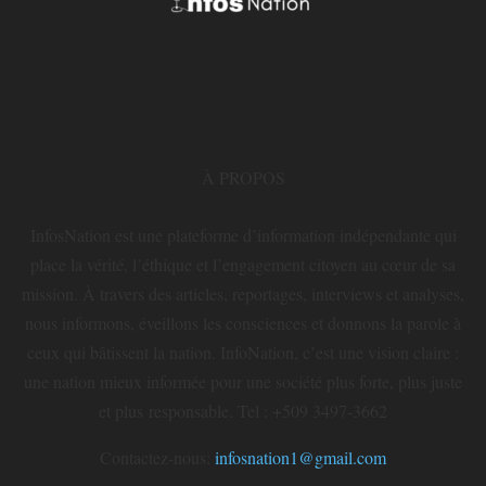
À PROPOS
InfosNation est une plateforme d’information indépendante qui
place la vérité, l’éthique et l’engagement citoyen au cœur de sa
mission. À travers des articles, reportages, interviews et analyses,
nous informons, éveillons les consciences et donnons la parole à
ceux qui bâtissent la nation. InfoNation, c’est une vision claire :
une nation mieux informée pour une société plus forte, plus juste
et plus responsable. Tel : +509 3497-3662
Contactez-nous:
infosnation1@gmail.com