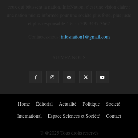
ceux qui bâtissent la nation. InfoNation, c’est une vision claire :
une nation mieux informée pour une société plus forte, plus juste
et plus responsable. Tel : +509 3497-3662
Contactez-nous:
infosnation1@gmail.com
SUIVEZ NOUS
Home
Éditorial
Actualité
Politique
Societé
International
Espace Sciences et Société
Contact
© @2025 Tous droits reservés