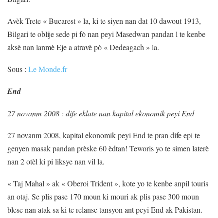
Avèk Trete « Bucarest » la, ki te siyen nan dat 10 dawout 1913,
Bilgari te oblije sede pi fò nan peyi Masedwan pandan l te kenbe
aksè nan lanmè Eje a atravè pò « Dedeagach » la.
Sous :
Le Monde.fr
End
27 novanm 2008 : dife eklate nan kapital ekonomik peyi End
27 novanm 2008, kapital ekonomik peyi End te pran dife epi te
genyen masak pandan prèske 60 èdtan! Teworis yo te simen laterè
nan 2 otèl ki pi liksye nan vil la.
« Taj Mahal » ak « Oberoi Trident », kote yo te kenbe anpil touris
an otaj. Se plis pase 170 moun ki mouri ak plis pase 300 moun
blese nan atak sa ki te relanse tansyon ant peyi End ak Pakistan.