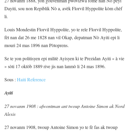
27 novanm 1888, yon gouvènman pwovizwa fòme nan Nò peyi
Dayiti, sou non Repiblik Nò a, avèk Florvil Hyppolite kòm chèf
li.
Louis Mondestin Florvil Hyppolite, yo te rele Florvil Hyppolite,
fèt nan dat 26 me 1828 nan vil Okap, depatman Nò Ayiti epi li
mouri 24 mas 1896 nan Pòtoprens.
Se te yon politisyen epi militè Ayisyen ki te Prezidan Ayiti « à vie
» sòti 17 oktòb 1889 rive jis nan lanmò li 24 mas 1896.
Sous :
Haiti Reference
Ayiti
27 novanm 1908 : afwontman ant twoup Antoine Simon ak Nord
Alexis
27 novanm 1908, twoup Antoine Simon yo te fè fas ak twoup