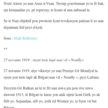
Nord Alexis yo nan Anse-à-Veau. Twoup gouvènman yo te fè bak,
epi kòmandan yo, pè reprezay, te kouri al nan anbasad la.
Se te Nan objektif pou pwoteste kont revokasyon patizan li yo nan
depatman Sid peyi dAyiti.
Sous :
Haiti Reference
**
27 novanm 1919 : siyati trete lapè nan vil « Neuilly»
27 novanm 1919, alye viktorye yo nan Premye Gè Mondyal la
siyen yon trete lapè ak Bilgari nan vil « Neuilly », peyi Lafrans.
Dezyèm Gè Balkan an ki te fèt nan mwa jen pou rive mwa
dawout 1913, lè Bilgari te lanse yon atak sipriz kont Grèk yo ak
Sèb yo. Sepandan, sèb yo, avèk èd Women yo, te byen vit bat
Bilgari.