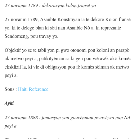
27 novanm 1789 : dekorasyon kolon fransè yo
27 novanm 1789, Asanble Konstitiyan la te dekore Kolon fransè
yo, ki te delege blan ki sòti nan Asanble Nò a, ki reprezante
Sendomeng, pou travay yo.
Objektif yo se te tabli yon pi gwo otonomi pou koloni an parapò
ak metwo peyi a, patikilyèman sa ki gen pou wè avèk akò komès
eksklizif la, ki vle di obligasyon pou fè komès sèlman ak metwo
peyi a.
Sous :
Haiti Reference
Ayiti
27 novanm 1888 : fòmasyon yon gouvènman pwovizwa nan Nò
peyi a