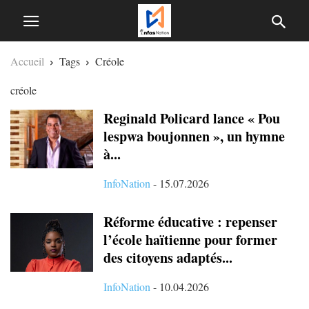
Accueil
Tags
Créole
créole
Reginald Policard lance « Pou
lespwa boujonnen », un hymne
à...
InfoNation
-
15.07.2026
Réforme éducative : repenser
l’école haïtienne pour former
des citoyens adaptés...
InfoNation
-
10.04.2026