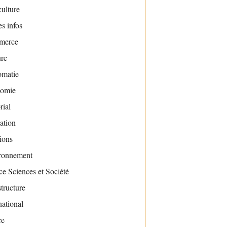
ulture
s infos
merce
ure
omatie
omie
rial
ation
ions
ronnement
e Sciences et Société
structure
national
ce