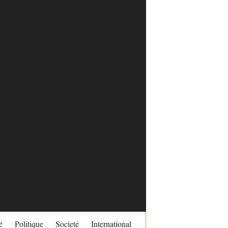
é
Politique
Societé
International