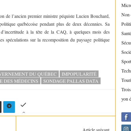
Micr
Non 
ion de l’ancien premier ministre péquiste Lucien Bouchard,
politique québécoise pendant plus de deux décennies. Sa
Polit
d’incertitude à la tête de la CAQ, à quelques mois des
Sant
les spéculations sur la recomposition du paysage politique
Sécur
Socié
Sport
Tech
VERNEMENT DU QUÉBEC
IMPOPULARITÉ
Tour
E DES MÉDECINS
SONDAGE PALLAS DATA
Troi
yon 
Article suivant