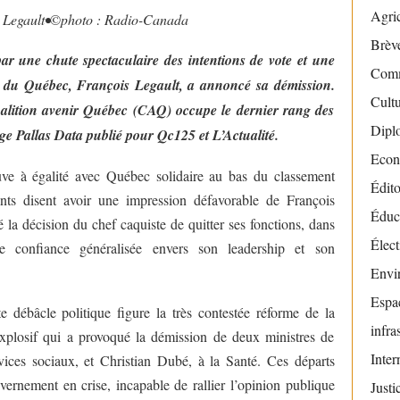
Agric
 Legault•
©️
photo : Radio-Canada
Brève
par une chute spectaculaire des intentions de vote et une
Com
re du Québec, François Legault, a annoncé sa démission.
Cult
Coalition avenir Québec (CAQ) occupe le dernier rang des
Dipl
age Pallas Data publié pour Qc125 et L’Actualité.
Econ
uve à égalité avec Québec solidaire au bas du classement
Édito
nts disent avoir une impression défavorable de François
Éduc
 la décision du chef caquiste de quitter ses fonctions, dans
Élect
 confiance généralisée envers son leadership et son
Envi
Espac
e débâcle politique figure la très contestée réforme de la
infra
xplosif qui a provoqué la démission de deux ministres de
Inter
ices sociaux, et Christian Dubé, à la Santé. Ces départs
ernement en crise, incapable de rallier l’opinion publique
Justi