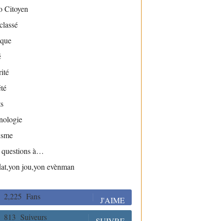
o Citoyen
classé
ique
é
ité
té
s
nologie
isme
s questions à…
dat,yon jou,yon evènman
2,225
Fans
J'AIME
813
Suiveurs
SUIVRE