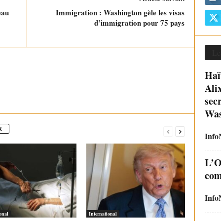
eau
Immigration : Washington gèle les visas
d’immigration pour 75 pays
Le
Haï
Ali
sec
Was
R
Info
L’O
com
Info
onal
International