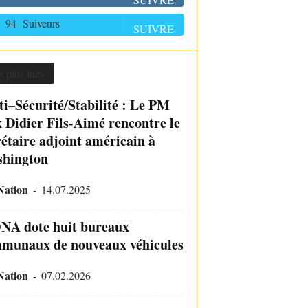
94
Suiveurs
SUIVRE
s plus lues
ti–Sécurité/Stabilité : Le PM
x Didier Fils-Aimé rencontre le
rétaire adjoint américain à
hington
Nation
-
14.07.2025
NA dote huit bureaux
munaux de nouveaux véhicules
Nation
-
07.02.2026