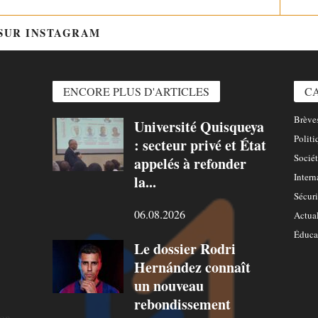
 SUR INSTAGRAM
@HTTPS://WWW.INSTAGRAM.COM/
ENCORE PLUS D'ARTICLES
C
Brèves
Université Quisqueya
Politi
: secteur privé et État
Sociét
appelés à refonder
Intern
la...
Sécuri
06.08.2026
Actual
Éduca
Le dossier Rodri
Hernández connaît
un nouveau
rebondissement
ion