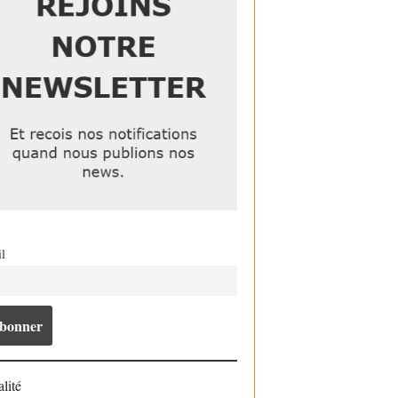
l
lité