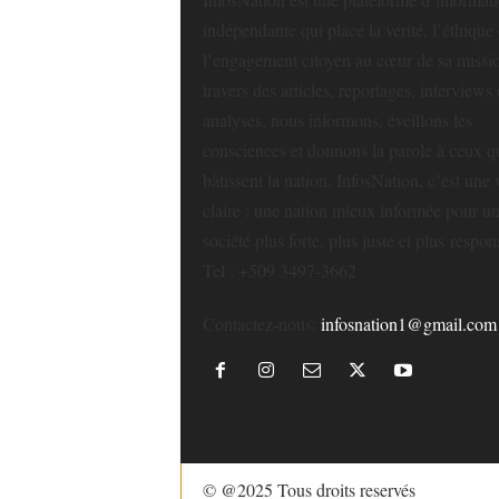
indépendante qui place la vérité, l’éthique 
l’engagement citoyen au cœur de sa missi
travers des articles, reportages, interviews 
analyses, nous informons, éveillons les
consciences et donnons la parole à ceux q
bâtissent la nation. InfosNation, c’est une 
claire : une nation mieux informée pour u
société plus forte, plus juste et plus respon
Tel : +509 3497-3662
Contactez-nous:
infosnation1@gmail.com
© @2025 Tous droits reservés