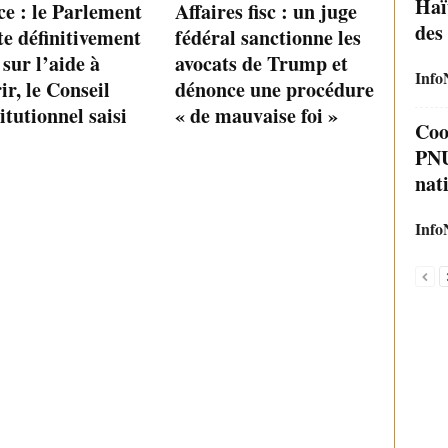
Haït
e : le Parlement
Affaires fisc : un juge
des
e définitivement
fédéral sanctionne les
i sur l’aide à
avocats de Trump et
Info
r, le Conseil
dénonce une procédure
itutionnel saisi
« de mauvaise foi »
Coo
PNU
nat
Info