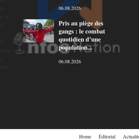
06.08.2026
et
on. À
Pris au piège des
et
gangs : le combat
quotidien d’une
ui
population...
vision
ne
06.08.2026
sable.
Home
Éditorial
Actualit