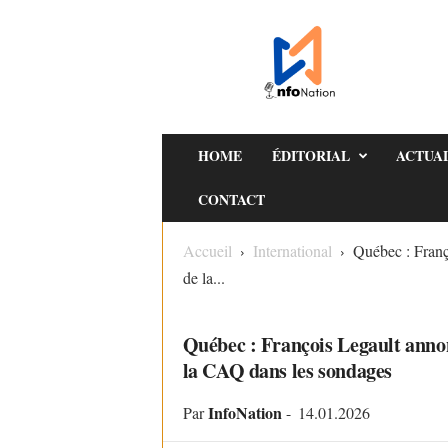
I
n
f
o
N
a
HOME
ÉDITORIAL
ACTUA
t
CONTACT
i
o
Accueil
International
Québec : Franç
n
de la...
INTERNATIONAL
Québec : François Legault anno
la CAQ dans les sondages
InfoNation
Par
-
14.01.2026