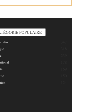
INFOSNATION/
ATÉGORIE POPULAIRE
347
 infos
318
que
239
é
178
ational
169
té
150
ité
124
tion