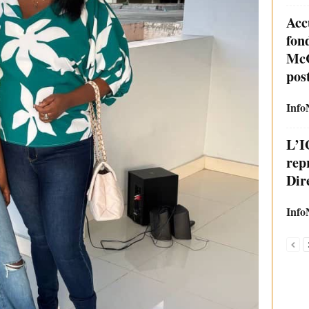
Acc
fond
McC
pos
Info
L’I
rep
Dire
Info