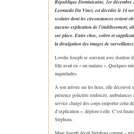
République Dominicaine, 1er décembre 20
Leonardo Da Vinci, est décédée le 14 n
scolaire dont les circonstances restent o
aucune explication de l’établissement, al
sur place. Entre choc, colère et supplica
la divulgation des images de surveillance
Lovelie Joseph se souvient avec douleur du
fille avait eu « un malaise ». Quelques min
inquiétudes.
À son arrivée sur les lieux, elle découvre
présence policière renforcée, ambulances en
service chargé des corps emporter celui de
d’explication », déplore-t-elle. C’est fina
Stéphora.
Mme Joseph décrit Stéphora comme « très br