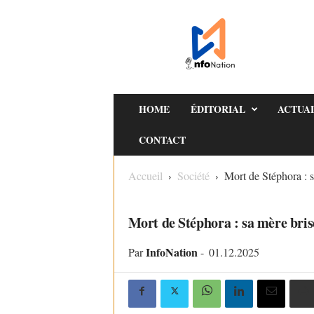
I
n
f
o
N
a
HOME
ÉDITORIAL
ACTUA
t
CONTACT
i
o
Accueil
Société
Mort de Stéphora : sa
n
SOCIÉTÉ
Mort de Stéphora : sa mère brise 
InfoNation
Par
-
01.12.2025