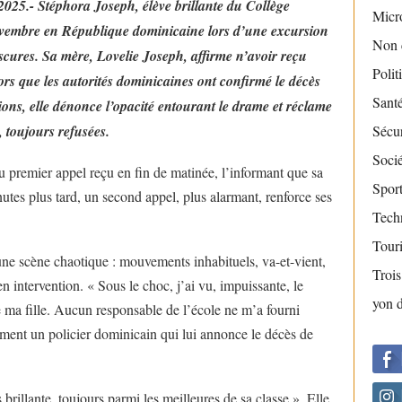
25.- Stéphora Joseph, élève brillante du Collège
Micr
ovembre en République dominicaine lors d’une excursion
Non 
bscures. Sa mère, Lovelie Joseph, affirme n’avoir reçu
Polit
ors que les autorités dominicaines ont confirmé le décès
Sant
tions, elle dénonce l’opacité entourant le drame et réclame
, toujours refusées.
Sécur
Socié
 premier appel reçu en fin de matinée, l’informant que sa
Sport
utes plus tard, un second appel, plus alarmant, renforce ses
Tech
Tour
 une scène chaotique : mouvements inhabituels, va-et-vient,
Troi
 intervention. « Sous le choc, j’ai vu, impuissante, le
yon 
 ma fille. Aucun responsable de l’école ne m’a fourni
lement un policier dominicain qui lui annonce le décès de
illante, toujours parmi les meilleures de sa classe ». Elle