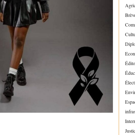
Agric
Brève
Com
Cult
Dipl
Econ
Édito
Éduc
Élect
Envi
Espac
infra
Inter
Justi