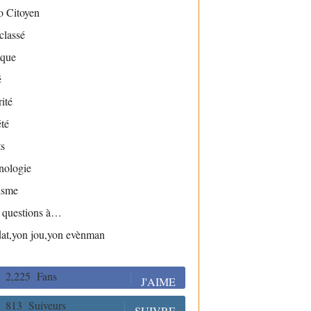
o Citoyen
classé
ique
é
ité
té
s
nologie
isme
s questions à…
dat,yon jou,yon evènman
2,225
Fans
J'AIME
813
Suiveurs
SUIVRE