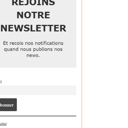
l
lité