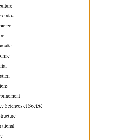
ulture
s infos
merce
ure
omatie
omie
rial
ation
ions
ronnement
e Sciences et Société
structure
national
ce