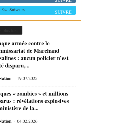
94
Suiveurs
SUIVRE
s plus lues
aque armée contre le
missariat de Marchand
alines : aucun policier n’est
é disparu,...
Nation
-
19.07.2025
ques « zombies » et millions
arus : révélations explosives
inistère de la...
Nation
-
04.02.2026