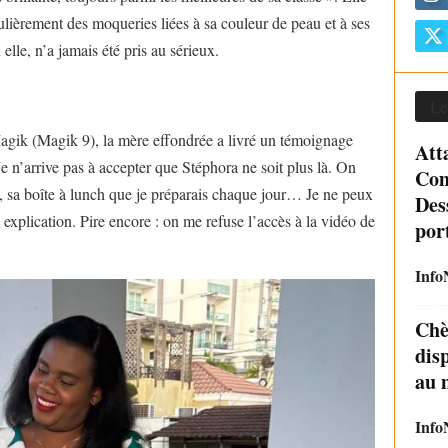
égulièrement des moqueries liées à sa couleur de peau et à ses
lle, n’a jamais été pris au sérieux.
Le
agik (Magik 9), la mère effondrée a livré un témoignage
Att
e n’arrive pas à accepter que Stéphora ne soit plus là. On
Com
, sa boîte à lunch que je préparais chaque jour… Je ne peux
Dess
explication. Pire encore : on me refuse l’accès à la vidéo de
port
Info
Chè
disp
au m
Info