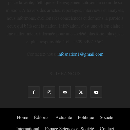
place la vérité, l’éthique et l’engagement citoyen au cœur de sa
mission. À travers des articles, reportages, interviews et analyses,
nous informons, éveillons les consciences et donnons la parole à
ceux qui bâtissent la nation. InfoNation, c’est une vision claire :
une nation mieux informée pour une société plus forte, plus juste
et plus responsable. Tel : +509 3497-3662
Contactez-nous:
infosnation1@gmail.com
SUIVEZ NOUS
Home
Éditorial
Actualité
Politique
Societé
International
Espace Sciences et Société
Contact