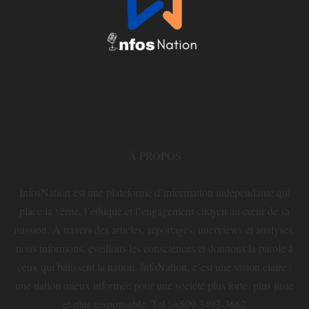
À PROPOS
InfosNation est une plateforme d’information indépendante qui
place la vérité, l’éthique et l’engagement citoyen au cœur de sa
mission. À travers des articles, reportages, interviews et analyses,
nous informons, éveillons les consciences et donnons la parole à
ceux qui bâtissent la nation. InfoNation, c’est une vision claire :
une nation mieux informée pour une société plus forte, plus juste
et plus responsable. Tel : +509 3497-3662