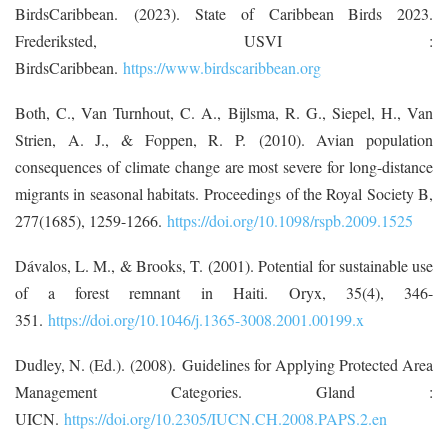
BirdsCaribbean. (2023). State of Caribbean Birds 2023.
Frederiksted, USVI :
BirdsCaribbean.
https://www.birdscaribbean.org
Both, C., Van Turnhout, C. A., Bijlsma, R. G., Siepel, H., Van
Strien, A. J., & Foppen, R. P. (2010). Avian population
consequences of climate change are most severe for long-distance
migrants in seasonal habitats. Proceedings of the Royal Society B,
277(1685), 1259-1266.
https://doi.org/10.1098/rspb.2009.1525
Dávalos, L. M., & Brooks, T. (2001). Potential for sustainable use
of a forest remnant in Haiti. Oryx, 35(4), 346-
351.
https://doi.org/10.1046/j.1365-3008.2001.00199.x
Dudley, N. (Ed.). (2008). Guidelines for Applying Protected Area
Management Categories. Gland :
UICN.
https://doi.org/10.2305/IUCN.CH.2008.PAPS.2.en