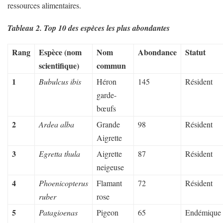
ressources alimentaires.
Tableau 2. Top 10 des espèces les plus abondantes
Rang
Espèce (nom
Nom
Abondance
Statut
scientifique)
commun
1
Bubulcus ibis
Héron
145
Résident
garde-
bœufs
2
Ardea alba
Grande
98
Résident
Aigrette
3
Egretta thula
Aigrette
87
Résident
neigeuse
4
Phoenicopterus
Flamant
72
Résident
ruber
rose
5
Patagioenas
Pigeon
65
Endémique