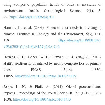
using composite population trends of birds as measures of
environmental health. Ornithological Science, 9(1), 3-
22.
https://doi.org/10.2326/osj.9.3
Hannah, L., et al. (2007). Protected area needs in a changing
climate. Frontiers in Ecology and the Environment, 5(3), 131-
138.
https://doi.org/10.1890/1540-
9295(2007)5[131:PANIAC]2.0.CO;2
Hedges, S. B., Cohen, W. B., Timyan, J., & Yang, Z. (2018).
Haiti’s biodiversity threatened by nearly complete loss of primary
forest. PNAS, 115(46), 11850-
11855.
https://doi.org/10.1073/pnas.1809753115
Joppa, L. N., & Pfaff, A. (2011). Global protected area
impacts. Proceedings of the Royal Society B, 278(1712), 1633-
1638.
https://doi.org/10.1098/rspb.2010.1713