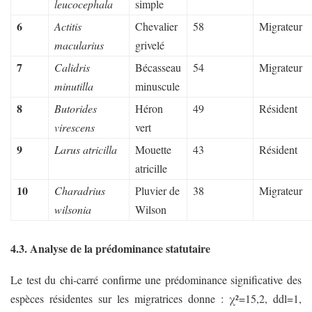
leucocephala
simple
6
Actitis
Chevalier
58
Migrateur
macularius
grivelé
7
Calidris
Bécasseau
54
Migrateur
minutilla
minuscule
8
Butorides
Héron
49
Résident
virescens
vert
9
Larus atricilla
Mouette
43
Résident
atricille
10
Charadrius
Pluvier de
38
Migrateur
wilsonia
Wilson
4.3. Analyse de la prédominance statutaire
Le test du chi-carré confirme une prédominance significative des
espèces résidentes sur les migratrices donne : χ²=15,2, ddl=1,