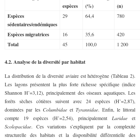
espèces
(%)
(n)
Espèces
29
64,4
780
sédentaires/endémiques
Espèces migratrices
16
35,6
420
Total
45
100,0
1 200
4.2. Analyse de la diversité par habitat
La distribution de la diversité aviaire est hétérogène (Tableau 2).
Les lagons présentent la plus forte richesse spécifique (indice
Shannon H’=3,12), principalement des oiseaux aquatiques. Les
forêts sèches côtières suivent avec 24 espèces (H’=2,87),
dominées par les
Columbidae
et
Tyrannidae
. Enfin, le littoral
compte 19 espèces (H’=2,54), principalement
Laridae
et
Scolopacidae
. Ces variations s’expliquent par la complexité
structurelle des habitats et la disponibilité différentielle des