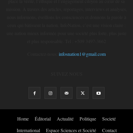
place la vérité, l’éthique et l’engagement citoyen au cœur de sa
mission. À travers des articles, reportages, interviews et analyses,
nous informons, éveillons les consciences et donnons la parole à
ceux qui bâtissent la nation. InfoNation, c’est une vision claire :
une nation mieux informée pour une société plus forte, plus juste
et plus responsable. Tel : +509 3497-3662
Contactez-nous:
infosnation1@gmail.com
SUIVEZ NOUS
Home
Éditorial
Actualité
Politique
Societé
International
Espace Sciences et Société
Contact