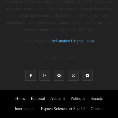
mission. À travers des articles, reportages, interviews et analyses,
nous informons, éveillons les consciences et donnons la parole à
ceux qui bâtissent la nation. InfoNation, c’est une vision claire :
une nation mieux informée pour une société plus forte, plus juste
et plus responsable. Tel : +509 3497-3662
Contactez-nous:
infosnation1@gmail.com
SUIVEZ NOUS
Home
Éditorial
Actualité
Politique
Societé
International
Espace Sciences et Société
Contact