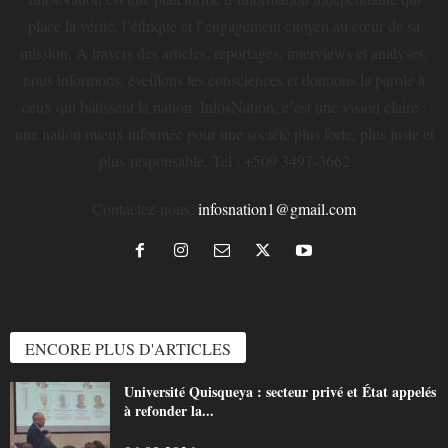
place la vérité, l’éthique et l’engagement citoyen au cœur de sa
mission. À travers des articles, reportages, interviews et analyses,
nous informons, éveillons les consciences et donnons la parole à
ceux qui bâtissent la nation. InfosNation, c’est une vision claire :
une nation mieux informée pour une société plus forte, plus juste et
plus responsable. Tel : +509 3497-3662
Contactez-nous:
infosnation1@gmail.com
ENCORE PLUS D'ARTICLES
Université Quisqueya : secteur privé et État appelés
à refonder la...