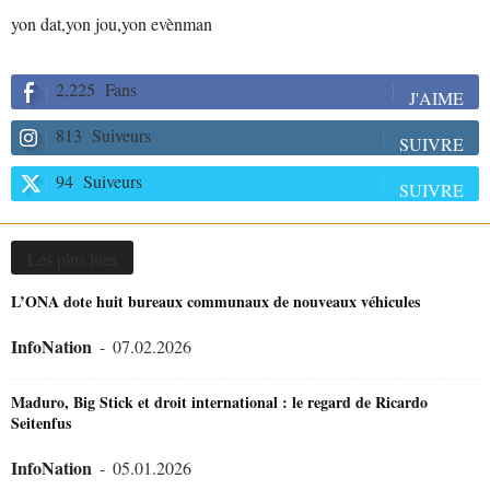
yon dat,yon jou,yon evènman
2,225
Fans
J'AIME
813
Suiveurs
SUIVRE
94
Suiveurs
SUIVRE
Les plus lues
L’ONA dote huit bureaux communaux de nouveaux véhicules
InfoNation
-
07.02.2026
Maduro, Big Stick et droit international : le regard de Ricardo
Seitenfus
InfoNation
-
05.01.2026