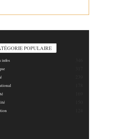
INFOSNATION/
ATÉGORIE POPULAIRE
346
 infos
317
que
239
é
178
ational
169
té
150
ité
124
tion