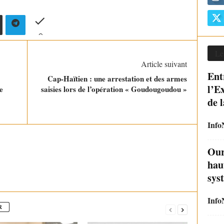
Le
Article suivant
Ent
Cap-Haïtien : une arrestation et des armes
l’E
e
saisies lors de l’opération « Goudougoudou »
de 
Info
Our
haut
syst
Info
R