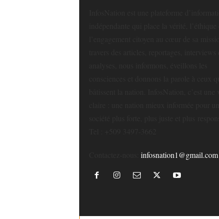
InfosNation est une plateforme d’informat
indépendante qui place la vérité, l’éthique 
l’engagement citoyen au cœur de sa missi
travers des articles, reportages, interviews 
analyses, nous informons, éveillons les
consciences et donnons la parole à ceux q
bâtissent la nation. InfosNation, c’est une 
claire : une nation mieux informée pour u
société plus forte, plus juste et plus respon
Tel : +509 3497-3662
Contactez-nous:
infosnation1@gmail.com