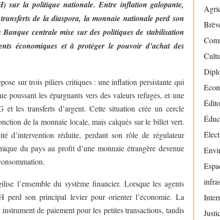
sur la politique nationale. Entre inflation galopante,
Agric
s transferts de la diaspora, la monnaie nationale perd son
Brève
a Banque centrale mise sur des politiques de stabilisation
Com
gents économiques et à protéger le pouvoir d’achat des
Cult
Dipl
se sur trois piliers critiques : une inflation persistante qui
Econ
que poussant les épargnants vers des valeurs refuges, et une
Édito
et les transferts d’argent. Cette situation crée un cercle
Éduc
onction de la monnaie locale, mais calqués sur le billet vert.
Élect
é d’intervention réduite, perdant son rôle de régulateur
omique du pays au profit d’une monnaie étrangère devenue
Envi
a consommation.
Espac
infra
agilise l’ensemble du système financier. Lorsque les agents
perd son principal levier pour orienter l’économie. La
Inter
instrument de paiement pour les petites transactions, tandis
Justi