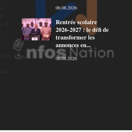
06.08.2026
ion
et
Rentrée scolaire
on. À
2026-2027 : le défi de
et
transformer les
annonces en...
ui
vision
06.08.2026
ne
sable.