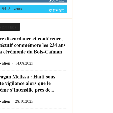
94
Suiveurs
SUIVRE
s plus lues
re discordance et conférence,
xécutif commémore les 234 ans
la cérémonie du Bois-Caïman
Nation
-
14.08.2025
agan Melissa : Haïti sous
e vigilance alors que le
ème s’intensifie près de...
Nation
-
28.10.2025