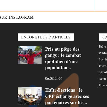
 SUR INSTAGRAM
@HTTPS://WWW.INSTAGRAM.COM/
ENCORE PLUS D'ARTICLES
C
Brèves
Pris au piège des
Politi
gangs : le combat
Sociét
quotidien d’une
Intern
population...
Sécuri
06.08.2026
Actual
Éduca
Haïti élections : le
CEP échange avec ses
partenaires sur les...