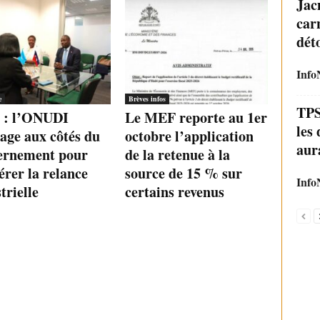
Jac
car
dét
Info
e
Brèves infos
TPS
i : l’ONUDI
Le MEF reporte au 1er
les
age aux côtés du
octobre l’application
aura
ernement pour
de la retenue à la
érer la relance
source de 15 % sur
Info
trielle
certains revenus