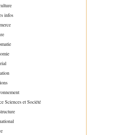
ulture
s infos
merce
ure
omatie
omie
rial
ation
ions
ronnement
e Sciences et Société
structure
national
ce