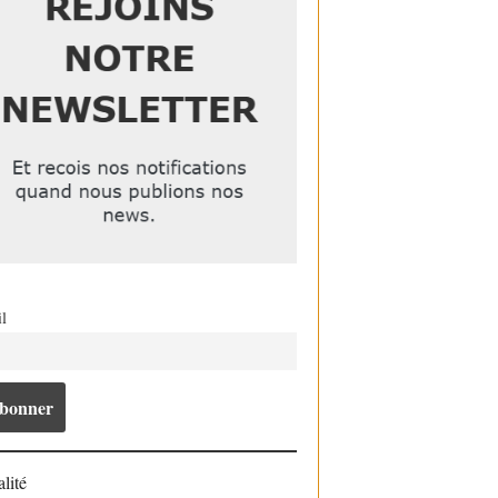
l
lité