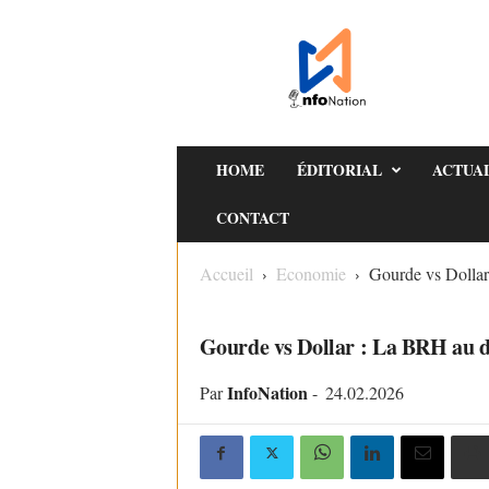
I
n
f
o
s
N
HOME
ÉDITORIAL
ACTUA
a
CONTACT
t
i
Accueil
Economie
Gourde vs Dollar 
o
ECONOMIE
n
Gourde vs Dollar : La BRH au déf
InfoNation
Par
-
24.02.2026