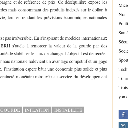
épargne et de référence de prix. Ce déséquilibre expose les
Micr
rdes mais consommant des produits indexés sur le dollar, à
Non 
vie, tout en rendant les prévisions économiques nationales
Polit
Sant
est pas irréversible. En s’inspirant de modèles internationaux
Sécur
a BRH s’attèle à renforcer la valeur de la gourde par des
Socié
té de stabiliser le taux de change. L’objectif est de recréer
Sport
onnaie nationale redevient un avantage compétitif et un gage
ce, l’institution espère bâtir une économie plus solide et plus
Tech
veraineté monétaire retrouvée au service du développement
Tour
Troi
yon 
GOURDE
INFLATION
INSTABILITÉ