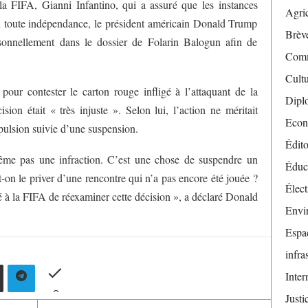
la FIFA, Gianni Infantino, qui a assuré que les instances
Agric
 en toute indépendance, le président américain Donald Trump
Brève
rsonnellement dans le dossier de Folarin Balogun afin de
Com
Cult
our contester le carton rouge infligé à l’attaquant de la
Dipl
sion était « très injuste ». Selon lui, l’action ne méritait
Econ
ulsion suivie d’une suspension.
Édito
même pas une infraction. C’est une chose de suspendre un
Éduc
n le priver d’une rencontre qui n’a pas encore été jouée ?
Élect
é à la FIFA de réexaminer cette décision », a déclaré Donald
Envi
Espac
infra
Inter
Justi