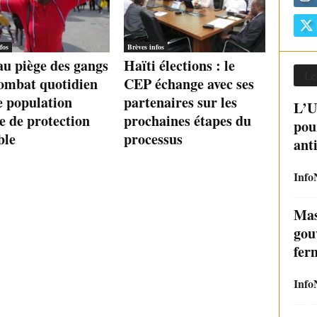
fos
Brèves infos
au piège des gangs
Haïti élections : le
Le
combat quotidien
CEP échange avec ses
e population
partenaires sur les
L’U
e de protection
prochaines étapes du
pou
ble
processus
ant
Info
Mas
gou
fer
Info