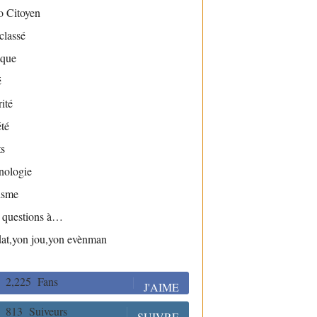
o Citoyen
classé
ique
é
ité
té
s
nologie
isme
s questions à…
dat,yon jou,yon evènman
2,225
Fans
J'AIME
813
Suiveurs
SUIVRE