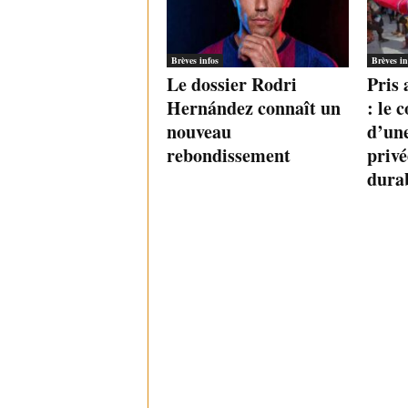
Brèves infos
Brèves in
Le dossier Rodri
Pris 
Hernández connaît un
: le 
nouveau
d’un
rebondissement
privé
dura