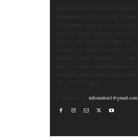
InfosNation est une plateforme d’informat
indépendante qui place la vérité, l’éthique 
l’engagement citoyen au cœur de sa missi
travers des articles, reportages, interviews 
analyses, nous informons, éveillons les
consciences et donnons la parole à ceux q
bâtissent la nation. InfosNation, c’est une 
claire : une nation mieux informée pour u
société plus forte, plus juste et plus respon
Tel : +509 3497-3662
Contactez-nous:
infosnation1@gmail.com