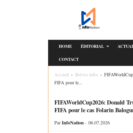
I
n
f
o
N
a
HOME
ÉDITORIAL
ACTUA
t
CONTACT
i
o
Accueil
Brèves infos
FIFAWorldCup20
n
FIFA pour le...
BRÈVES INFOS
FIFAWorldCup2026: Donald Trum
FIFA pour le cas Folarin Balogu
InfoNation
Par
-
06.07.2026