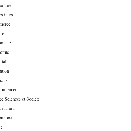
ulture
s infos
merce
ure
omatie
omie
rial
ation
ions
ronnement
e Sciences et Société
structure
national
ce