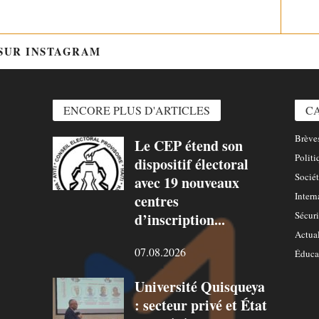
 SUR INSTAGRAM
@HTTPS://WWW.INSTAGRAM.COM/
ENCORE PLUS D'ARTICLES
C
Brèves
Le CEP étend son
Politi
dispositif électoral
Sociét
avec 19 nouveaux
Intern
centres
Sécuri
d’inscription...
Actual
07.08.2026
Éduca
Université Quisqueya
: secteur privé et État