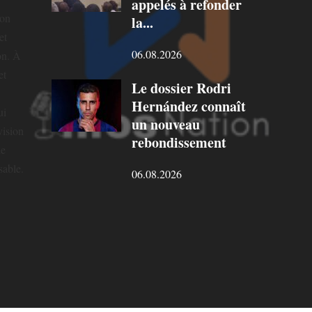
appelés à refonder
ion
la...
et
06.08.2026
on. À
et
Le dossier Rodri
Hernández connaît
ui
un nouveau
vision
rebondissement
ne
sable.
06.08.2026