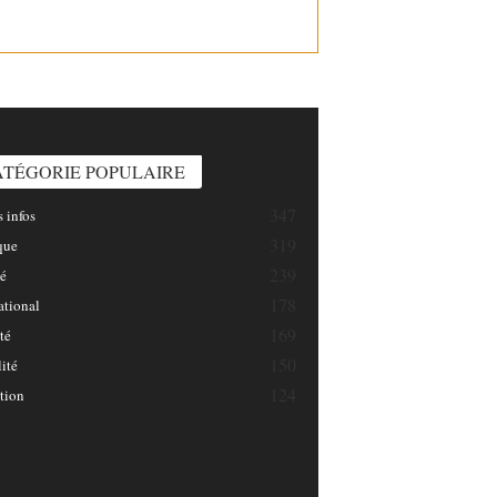
INFOSNATION/
ATÉGORIE POPULAIRE
347
 infos
319
que
239
é
178
ational
169
té
150
ité
124
tion