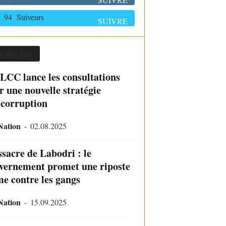
94
Suiveurs
SUIVRE
s plus lues
LCC lance les consultations
r une nouvelle stratégie
icorruption
Nation
-
02.08.2025
sacre de Labodri : le
vernement promet une riposte
me contre les gangs
Nation
-
15.09.2025