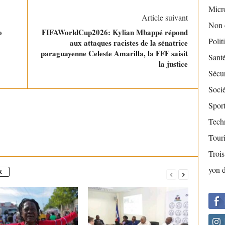
Micr
Article suivant
Non 
o
FIFAWorldCup2026: Kylian Mbappé répond
Polit
aux attaques racistes de la sénatrice
paraguayenne Celeste Amarilla, la FFF saisit
Sant
la justice
Sécur
Socié
Sport
Tech
Tour
Troi
yon 
R