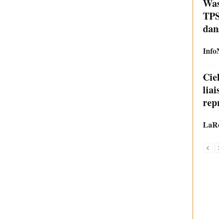
Was
TPS
dan
Info
Cie
lia
repr
LaRe