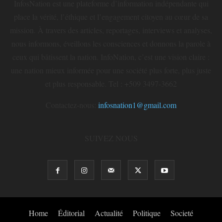
InfosNation est une plateforme d’information indépendante qui
place la vérité, l’éthique et l’engagement citoyen au cœur de sa
mission. À travers des articles, reportages, interviews et analyses,
nous informons, éveillons les consciences et donnons la parole à
ceux qui bâtissent la nation. InfoNation, c’est une vision claire :
une nation mieux informée pour une société plus forte, plus juste
et plus responsable. Tel : +509 3497-3662
Contactez-nous:
infosnation1@gmail.com
SUIVEZ NOUS
Home
Éditorial
Actualité
Politique
Societé