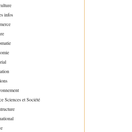
ulture
s infos
merce
ure
omatie
omie
rial
ation
ions
ronnement
e Sciences et Société
structure
national
ce