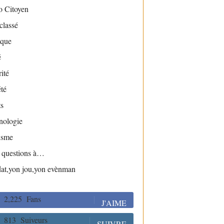
o Citoyen
classé
ique
é
ité
té
s
nologie
isme
s questions à…
dat,yon jou,yon evènman
2,225
Fans
J'AIME
813
Suiveurs
SUIVRE