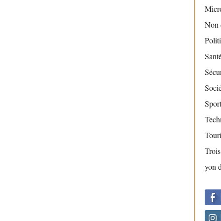
Micr
Non 
Polit
Sant
Sécur
Socié
Sport
Tech
Tour
Troi
yon 