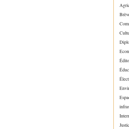
Agric
Brève
Com
Cult
Dipl
Econ
Édito
Éduc
Élect
Envi
Espac
infra
Inter
Justi