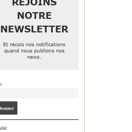
l
lité