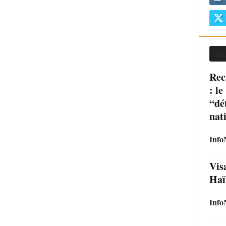
Le
Rec
: l
“dé
nat
Info
Vis
Haï
Info