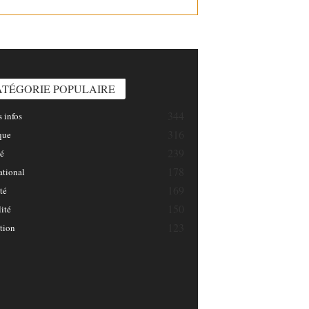
INFOSNATION/
ATÉGORIE POPULAIRE
344
 infos
316
que
239
é
178
ational
169
té
150
ité
123
tion