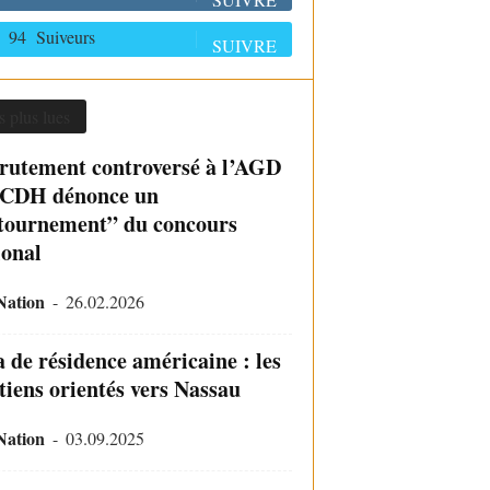
94
Suiveurs
SUIVRE
s plus lues
rutement controversé à l’AGD
e CDH dénonce un
tournement” du concours
ional
Nation
-
26.02.2026
a de résidence américaine : les
tiens orientés vers Nassau
Nation
-
03.09.2025