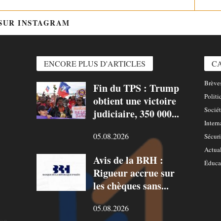
 SUR INSTAGRAM
@HTTPS://WWW.INSTAGRAM.COM/
ENCORE PLUS D'ARTICLES
C
Brèves
Fin du TPS : Trump
Politi
obtient une victoire
Sociét
judiciaire, 350 000...
Intern
05.08.2026
Sécuri
Actual
Avis de la BRH :
Éduca
Rigueur accrue sur
les chèques sans...
05.08.2026
ion