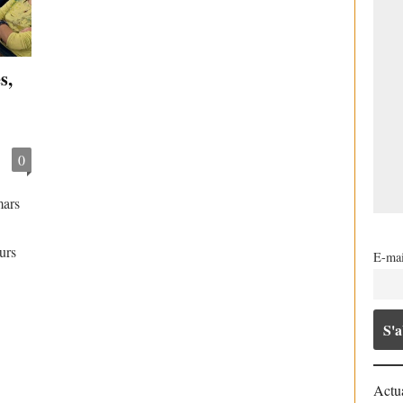
s,
0
mars
urs
E-mai
Actua