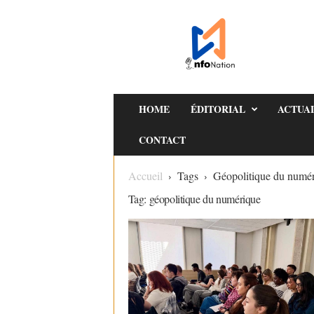
I
n
f
o
s
N
HOME
ÉDITORIAL
ACTUA
a
CONTACT
t
i
Accueil
Tags
Géopolitique du numé
o
Tag: géopolitique du numérique
n