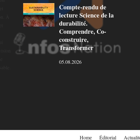
Compte-rendu de
et
lecture Science de la
on. À
durabilité.
et
Comprendre, Co-
construire,
ui
Transformer
vision
ne
05.08.2026
sable.
Home
Éditorial
Actualit