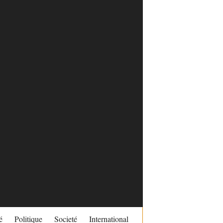
é
Politique
Societé
International