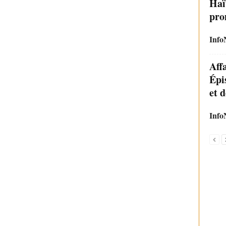
Haï
pro
Info
Affa
Épis
et d
Info