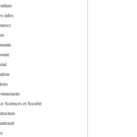
ulture
s infos
merce
ure
omatie
omie
rial
ation
ions
ronnement
e Sciences et Société
structure
national
ce