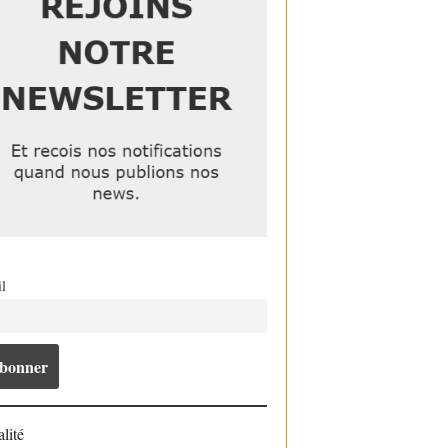
l
lité