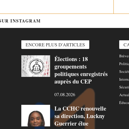
 SUR INSTAGRAM
@HTTPS://WWW.INSTAGRAM.COM/
ENCORE PLUS D'ARTICLES
C
Brèves
Élections : 18
Politi
groupements
Sociét
politiques enregistrés
Intern
auprès du CEP
Sécuri
07.08.2026
Actual
Éduca
La CCHC renouvelle
sa direction, Luckny
Guerrier élue