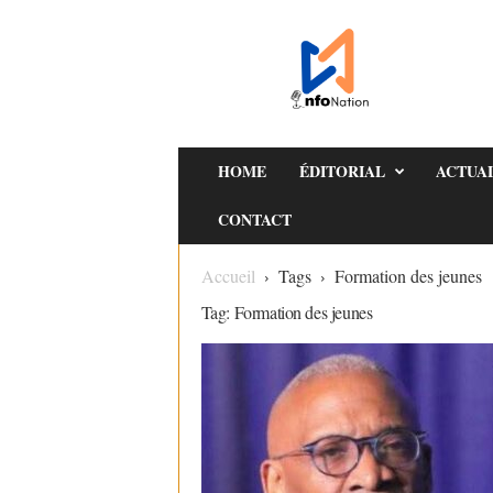
I
n
f
o
N
a
HOME
ÉDITORIAL
ACTUA
t
CONTACT
i
o
Accueil
Tags
Formation des jeunes
n
Tag: Formation des jeunes