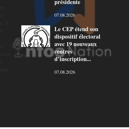
présidente
ion
07.08.2026
et
on. À
Le CEP étend son
et
dispositif électoral
avec 19 nouveaux
ui
centres
vision
d’inscription...
ne
sable.
07.08.2026