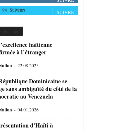
94
Suiveurs
SUIVRE
s plus lues
l’excellence haïtienne
firmée à l’étranger
Nation
-
22.08.2025
République Dominicaine se
ge sans ambiguïté du côté de la
ocratie au Venezuela
Nation
-
04.01.2026
résentation d’Haïti à