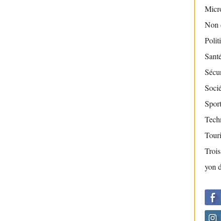
Micr
Non 
Polit
Sant
Sécur
Socié
Sport
Tech
Tour
Troi
yon 