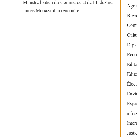
Ministre haïtien du Commerce et de l’Industrie,
Agric
James Monazard, a rencontré...
Brève
Com
Cult
Dipl
Econ
Édito
Éduc
Élect
Envi
Espac
infra
Inter
Justi