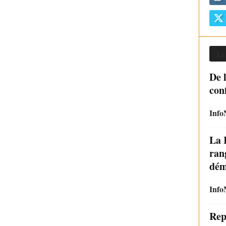
Le
De 
con
Info
La 
ran
dém
Info
Rep