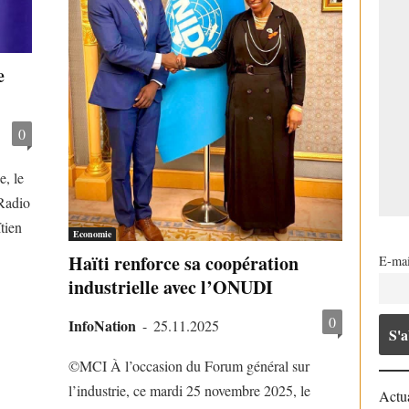
e
0
, le
 Radio
tien
Economie
Haïti renforce sa coopération
E-mai
industrielle avec l’ONUDI
0
InfoNation
-
25.11.2025
©️MCI À l’occasion du Forum général sur
l’industrie, ce mardi 25 novembre 2025, le
Actua