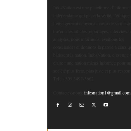
InfosNation est une plateforme d’informat
indépendante qui place la vérité, l’éthique 
l’engagement citoyen au cœur de sa missi
travers des articles, reportages, interviews 
analyses, nous informons, éveillons les
consciences et donnons la parole à ceux q
bâtissent la nation. InfosNation, c’est une 
claire : une nation mieux informée pour u
société plus forte, plus juste et plus respon
Tel : +509 3497-3662
Contactez-nous:
infosnation1@gmail.com