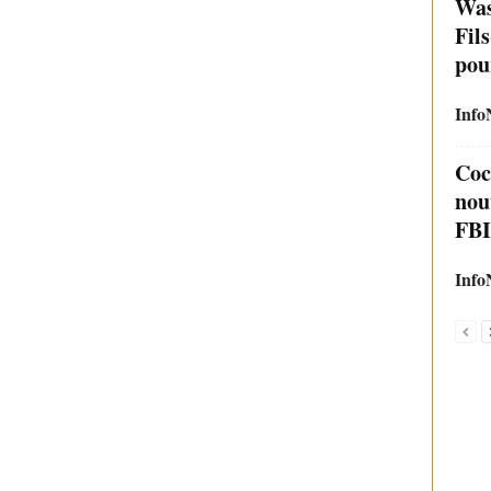
Was
Fil
pour
Info
Coc
nou
FBI
Info