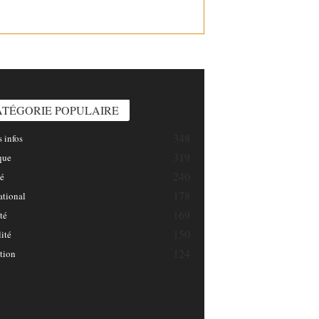
INFOSNATION/
ATÉGORIE POPULAIRE
348
 infos
319
que
240
é
178
ational
169
té
150
ité
124
tion