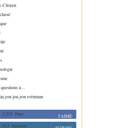
o Citoyen
classé
ique
é
ité
té
s
nologie
isme
s questions à…
dat,yon jou,yon evènman
2,225
Fans
J'AIME
813
Suiveurs
SUIVRE