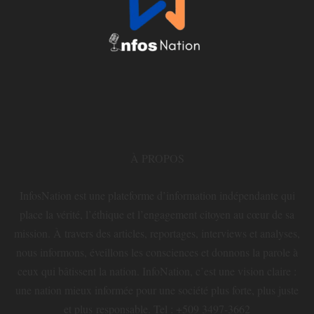
À PROPOS
InfosNation est une plateforme d’information indépendante qui
place la vérité, l’éthique et l’engagement citoyen au cœur de sa
mission. À travers des articles, reportages, interviews et analyses,
nous informons, éveillons les consciences et donnons la parole à
ceux qui bâtissent la nation. InfoNation, c’est une vision claire :
une nation mieux informée pour une société plus forte, plus juste
et plus responsable. Tel : +509 3497-3662