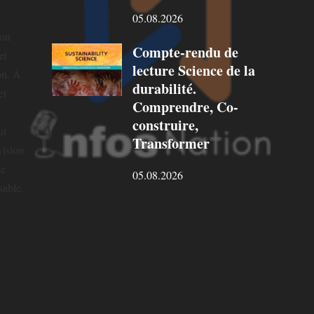
05.08.2026
ion
Compte-rendu de
et
lecture Science de la
on. À
durabilité.
et
Comprendre, Co-
construire,
ui
Transformer
vision
ne
05.08.2026
sable.