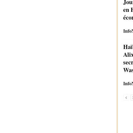
Jou
en 
éco
Info
Haï
Ali
sec
Was
Info