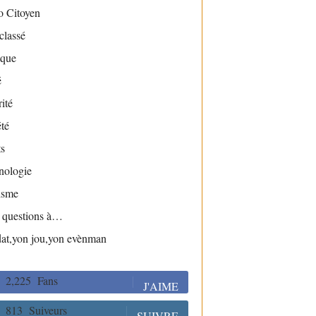
o Citoyen
classé
ique
é
ité
té
s
nologie
isme
s questions à…
dat,yon jou,yon evènman
2,225
Fans
J'AIME
813
Suiveurs
SUIVRE