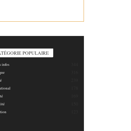
INFOSNATION/
ATÉGORIE POPULAIRE
344
 infos
316
que
239
é
178
ational
169
té
150
ité
123
tion