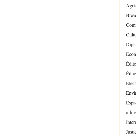
Agric
Brève
Com
Cult
Dipl
Econ
Édito
Éduc
Élect
Envi
Espac
infra
Inter
Justi