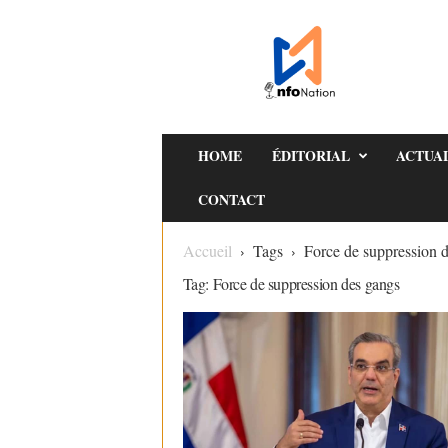
I
n
f
o
s
N
HOME
ÉDITORIAL
ACTUA
a
CONTACT
t
i
Accueil
Tags
Force de suppression 
o
Tag: Force de suppression des gangs
n