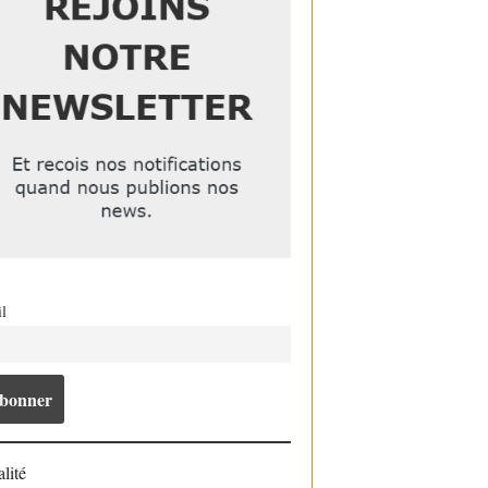
l
lité