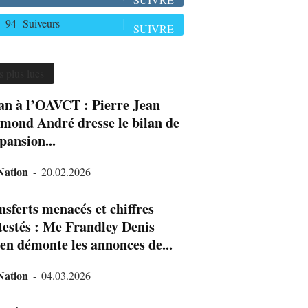
94
Suiveurs
SUIVRE
s plus lues
an à l’OAVCT : Pierre Jean
mond André dresse le bilan de
pansion...
Nation
-
20.02.2026
nsferts menacés et chiffres
testés : Me Frandley Denis
ien démonte les annonces de...
Nation
-
04.03.2026