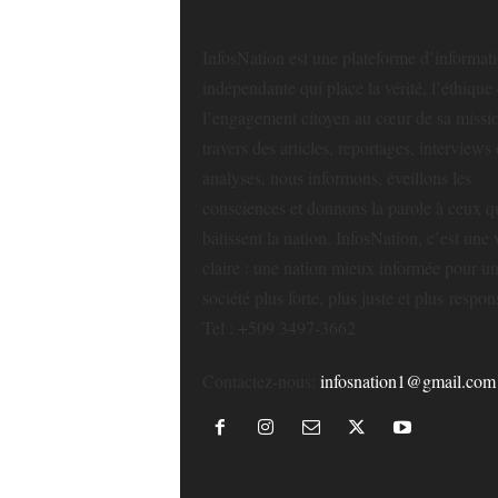
InfosNation est une plateforme d’informat
indépendante qui place la vérité, l’éthique 
l’engagement citoyen au cœur de sa missi
travers des articles, reportages, interviews 
analyses, nous informons, éveillons les
consciences et donnons la parole à ceux q
bâtissent la nation. InfosNation, c’est une 
claire : une nation mieux informée pour u
société plus forte, plus juste et plus respon
Tel : +509 3497-3662
Contactez-nous:
infosnation1@gmail.com