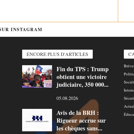
 SUR INSTAGRAM
@HTTPS://WWW.INSTAGRAM.COM/
ENCORE PLUS D'ARTICLES
C
Brèves
Fin du TPS : Trump
Politi
obtient une victoire
Sociét
judiciaire, 350 000...
Intern
05.08.2026
Sécuri
Actual
Avis de la BRH :
Éduca
Rigueur accrue sur
les chèques sans...