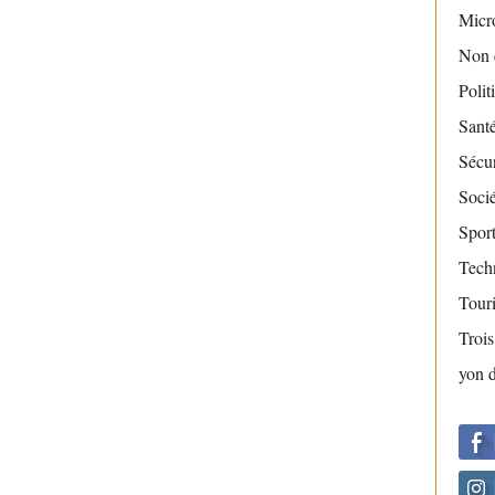
Micr
Non 
Polit
Sant
Sécur
Socié
Sport
Tech
Tour
Troi
yon 