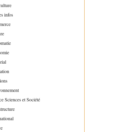
ulture
s infos
merce
ure
omatie
omie
rial
ation
ions
ronnement
e Sciences et Société
structure
national
ce