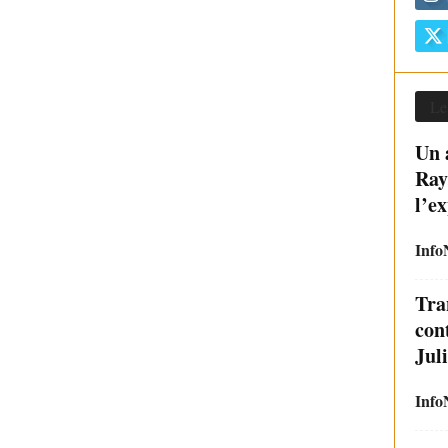
Le
Un 
Ray
l’ex
Info
Tra
con
Jul
Info