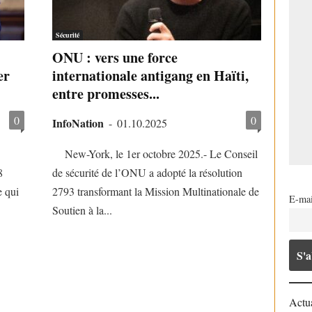
Sécurité
ONU : vers une force
er
internationale antigang en Haïti,
entre promesses...
0
0
InfoNation
-
01.10.2025
New-York, le 1er octobre 2025.- Le Conseil
8
de sécurité de l’ONU a adopté la résolution
e qui
2793 transformant la Mission Multinationale de
E-mai
Soutien à la...
Actua