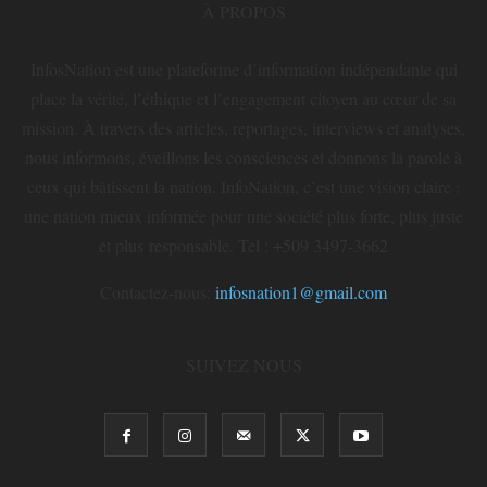
À PROPOS
InfosNation est une plateforme d’information indépendante qui
place la vérité, l’éthique et l’engagement citoyen au cœur de sa
mission. À travers des articles, reportages, interviews et analyses,
nous informons, éveillons les consciences et donnons la parole à
ceux qui bâtissent la nation. InfoNation, c’est une vision claire :
une nation mieux informée pour une société plus forte, plus juste
et plus responsable. Tel : +509 3497-3662
Contactez-nous:
infosnation1@gmail.com
SUIVEZ NOUS